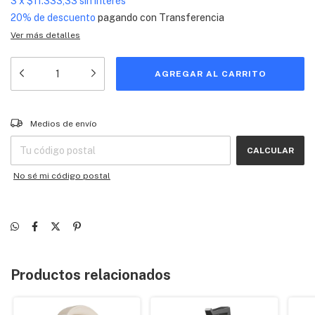
3
x
$11.333,33
sin interés
20% de descuento
pagando con Transferencia
Ver más detalles
Entregas para el CP:
CAMBIAR CP
Medios de envío
CALCULAR
No sé mi código postal
Productos relacionados