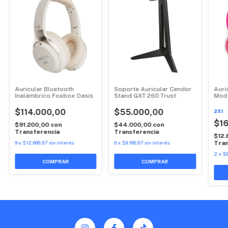
Auricular Bluetooth
Soporte Auricular Cendor
Auri
Inalámbrico Foxbox Oasis
Stand GXT 260 Trust
Mod7
$114.000,00
$55.000,00
2X1
$16
$91.200,00
con
$44.000,00
con
Transferencia
Transferencia
$12
9
x
$12.666,67
sin interés
6
x
$9.166,67
sin interés
Tran
2
x
$8
COMPRAR