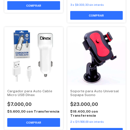
3
x
$9.333,33
sin interés
Cargador para Auto Cable
Soporte para Auto Universal
Micro USB DInax
Sopapa Suono
$7.000,00
$23.000,00
$5.600,00
con
Transferencia
$18.400,00
con
Transferencia
2
x
$11.500,00
sin interés