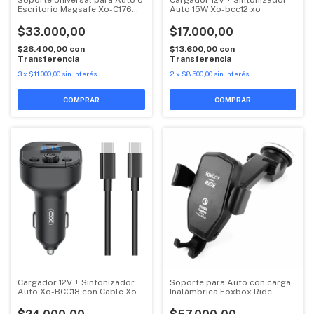
Escritorio Magsafe Xo-C176
Auto 15W Xo-bcc12 xo
Xo
$33.000,00
$17.000,00
$26.400,00
con
$13.600,00
con
Transferencia
Transferencia
3
x
$11.000,00
sin interés
2
x
$8.500,00
sin interés
Cargador 12V + Sintonizador
Soporte para Auto con carga
Auto Xo-BCC18 con Cable Xo
Inalámbrica Foxbox Ride