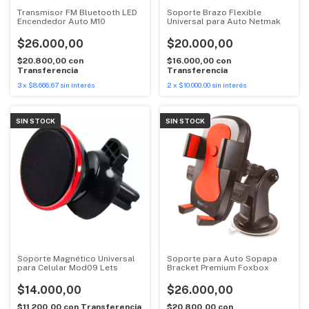
Transmisor FM Bluetooth LED
Soporte Brazo Flexible
Encendedor Auto M10
Universal para Auto Netmak
$26.000,00
$20.000,00
$20.800,00
con
$16.000,00
con
Transferencia
Transferencia
3
x
$8.666,67
sin interés
2
x
$10.000,00
sin interés
SIN STOCK
SIN STOCK
Soporte Magnético Universal
Soporte para Auto Sopapa
para Celular Mod09 Lets
Bracket Premium Foxbox
$14.000,00
$26.000,00
$11.200,00
con
Transferencia
$20.800,00
con