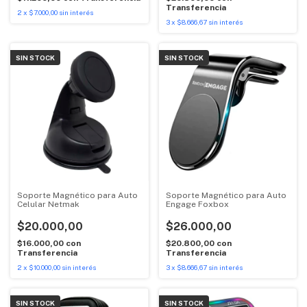
Transferencia
2
x
$7.000,00
sin interés
3
x
$8.666,67
sin interés
SIN STOCK
SIN STOCK
Soporte Magnético para Auto
Soporte Magnético para Auto
Celular Netmak
Engage Foxbox
$20.000,00
$26.000,00
$16.000,00
con
$20.800,00
con
Transferencia
Transferencia
2
x
$10.000,00
sin interés
3
x
$8.666,67
sin interés
SIN STOCK
SIN STOCK