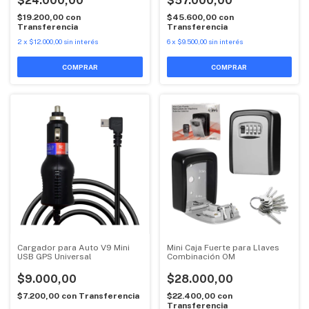
$24.000,00
$57.000,00
$19.200,00
con
$45.600,00
con
Transferencia
Transferencia
2
x
$12.000,00
sin interés
6
x
$9.500,00
sin interés
Cargador para Auto V9 Mini
Mini Caja Fuerte para Llaves
USB GPS Universal
Combinación OM
$9.000,00
$28.000,00
$7.200,00
con
Transferencia
$22.400,00
con
Transferencia