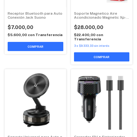
Receptor Bluetooth para Auto
Soporte Magnetico Aire
Conexión Jack Suono
Acondicionado Magnetic Xp-
C82 Xo
$7.000,00
$28.000,00
$5.600,00
con
Transferencia
$22.400,00
con
Transferencia
3
x
$9.333,33
sin interés
Soporte Universal para Auto o
Cargador 12V + Sintonizador