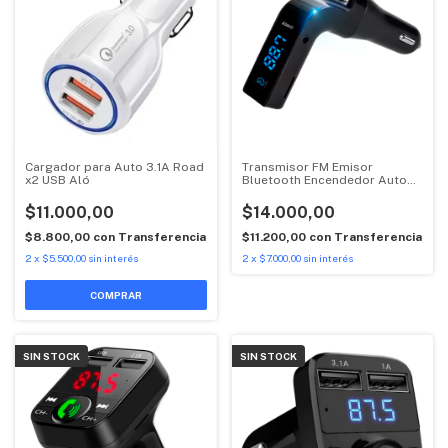
Cargador para Auto 3.1A Road
Transmisor FM Emisor
x2 USB Aló
Bluetooth Encendedor Auto
Suono
$11.000,00
$14.000,00
$8.800,00
con
Transferencia
$11.200,00
con
Transferencia
2
x
$5.500,00
sin interés
2
x
$7.000,00
sin interés
COMPRAR
SIN STOCK
SIN STOCK