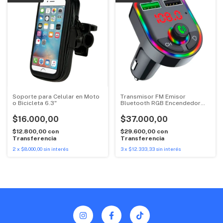
Soporte para Celular en Moto
Transmisor FM Emisor
o Bicicleta 6.3"
Bluetooth RGB Encendedor
Auto Suono
$16.000,00
$37.000,00
$12.800,00
con
$29.600,00
con
Transferencia
Transferencia
2
x
$8.000,00
sin interés
3
x
$12.333,33
sin interés