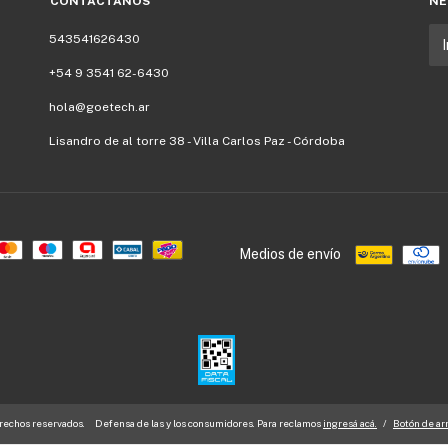
CONTACTÁNOS
NE
543541626430
+54 9 3541 62-6430
hola@goetech.ar
Lisandro de al torre 38 - Villa Carlos Paz - Córdoba
Medios de envío
erechos reservados.
Defensa de las y los consumidores. Para reclamos
ingresá acá.
/
Botón de ar