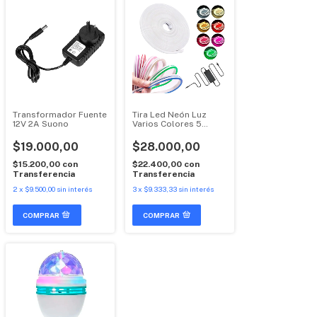
Transformador Fuente
Tira Led Neón Luz
12V 2A Suono
Varios Colores 5
Metros
$19.000,00
$28.000,00
$15.200,00
con
$22.400,00
con
Transferencia
Transferencia
2
x
$9.500,00
sin interés
3
x
$9.333,33
sin interés
COMPRAR