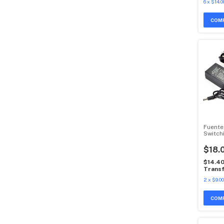
6
x
$14.0
Fuente
Switch
Univer
$18.
$14.4
Transf
2
x
$9.00