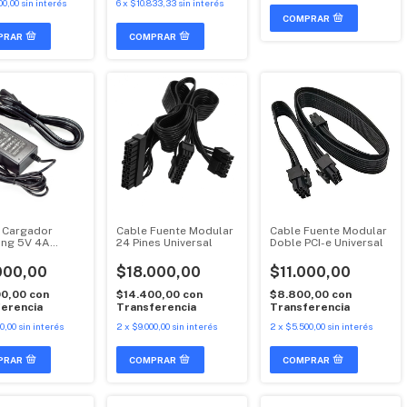
00,00
sin interés
6
x
$10.833,33
sin interés
 Cargador
Cable Fuente Modular
Cable Fuente Modular
ing 5V 4A
24 Pines Universal
Doble PCI-e Universal
sal
000,00
$18.000,00
$11.000,00
00,00
con
$14.400,00
con
$8.800,00
con
erencia
Transferencia
Transferencia
0,00
sin interés
2
x
$9.000,00
sin interés
2
x
$5.500,00
sin interés