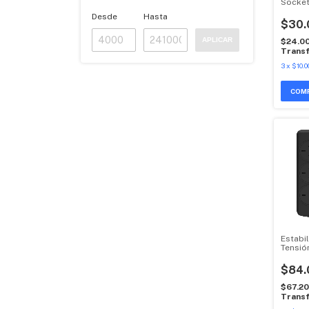
Socket
C
Desde
Hasta
$30.
APLICAR
$24.0
Transf
3
x
$10.0
Estabi
Tensi
Powers
$84.
$67.2
Transf