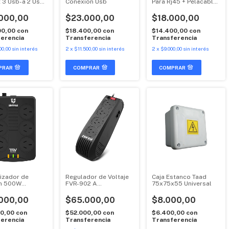
 3 Usb-a 2 Usb-
Conexion Usb
Para Rj45 + Pelacable
Ob-315{
000,00
$23.000,00
$18.000,00
00,00
con
$18.400,00
con
$14.400,00
con
erencia
Transferencia
Transferencia
00,00
sin interés
2
x
$11.500,00
sin interés
2
x
$9.000,00
sin interés
COMPRAR
lizador de
Regulador de Voltaje
Caja Estanco Taad
ón 500W
FVR-902 A
75x75x55 Universal
afe TRV
900VA/450W Forza
000,00
$65.000,00
$8.000,00
00,00
con
$52.000,00
con
$6.400,00
con
erencia
Transferencia
Transferencia