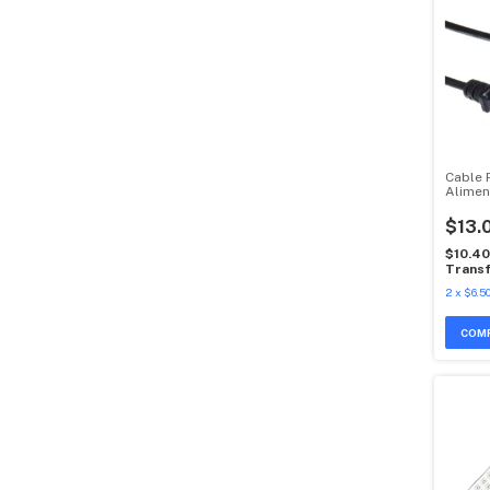
Cable 
Alimen
Univer
$13.
$10.4
Transf
2
x
$6.50