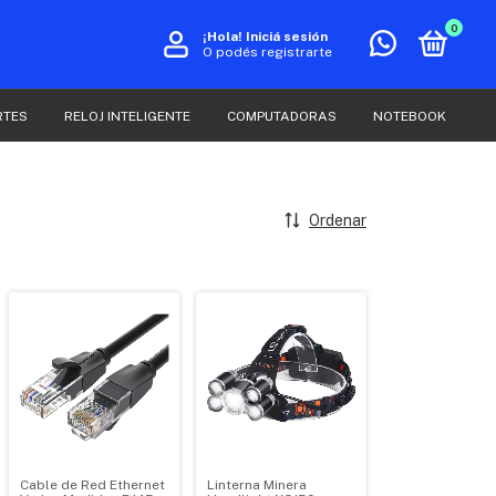
0
¡Hola!
Iniciá sesión
O podés registrarte
RTES
RELOJ INTELIGENTE
COMPUTADORAS
NOTEBOOK
Ordenar
Cable de Red Ethernet
Linterna Minera