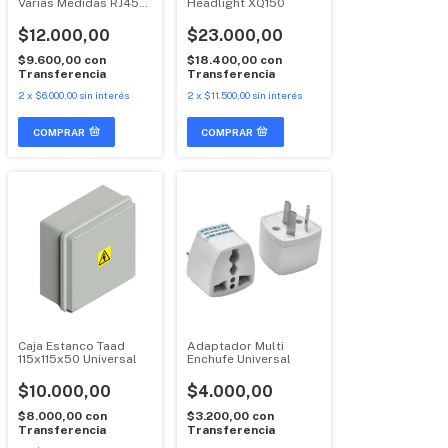
Varias Medidas RJ45
Headlight XQ150
CAT6 Premium
$12.000,00
$23.000,00
$9.600,00
con
$18.400,00
con
Transferencia
Transferencia
2
x
$6.000,00
sin interés
2
x
$11.500,00
sin interés
COMPRAR
Caja Estanco Taad
Adaptador Multi
115x115x50 Universal
Enchufe Universal
$10.000,00
$4.000,00
$8.000,00
con
$3.200,00
con
Transferencia
Transferencia