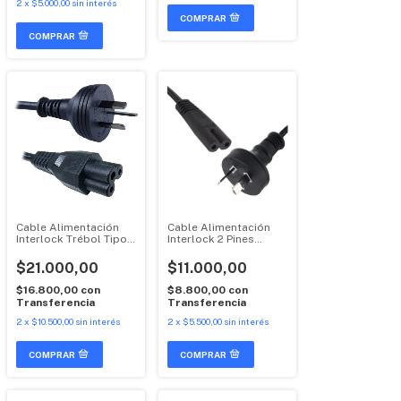
2
x
$5.000,00
sin interés
Cable Alimentación
Cable Alimentación
Interlock Trébol Tipo
Interlock 2 Pines
Mickey Universal
Universal
$21.000,00
$11.000,00
$16.800,00
con
$8.800,00
con
Transferencia
Transferencia
2
x
$10.500,00
sin interés
2
x
$5.500,00
sin interés