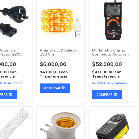
Power de
Alambre LED Cálido
Multímetro Digital
tación 220V
USB 3m
Compacto Autorrango
sal
Gralf
000,00
$6.000,00
$52.000,00
00,00
con
$4.800,00
con
$41.600,00
con
erencia
Transferencia
Transferencia
0,00
sin interés
6
x
$8.666,67
sin interés