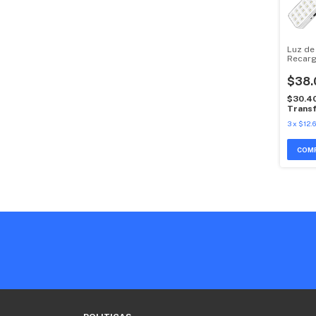
Luz de
Recarg
$38.
$30.4
Transf
3
x
$12.6