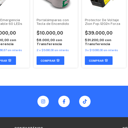
 Emergencia
Portalámparas con
Protector De Voltaje
able 60 LEDs
Tecla de Encendido
Zion Fvp-1202n Forza
000,00
$10.000,00
$39.000,00
00,00
con
$8.000,00
con
$31.200,00
con
erencia
Transferencia
Transferencia
66,67
sin interés
2
x
$5.000,00
sin interés
3
x
$13.000,00
sin interés