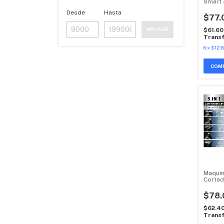
Smart 
Android
Desde
Hasta
$77.
$61.6
APLICAR
Transf
6
x
$12.
Maquin
Cortad
Inalam
$78.
$62.4
Transf