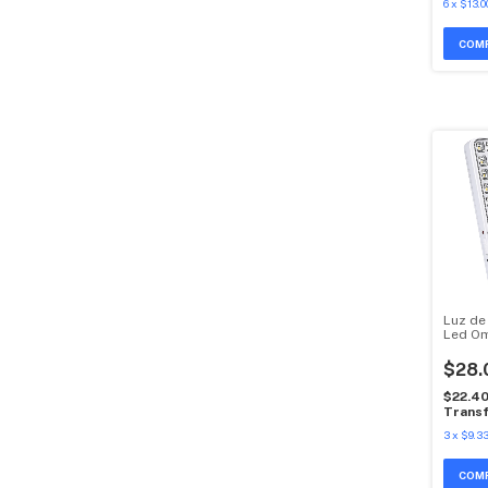
6
x
$13.0
Luz de
Led O
$28.
$22.4
Transf
3
x
$9.3