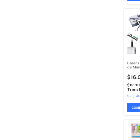
Balanz
de Mano
Luggag
$16.
$12.8
Transf
2
x
$8.00