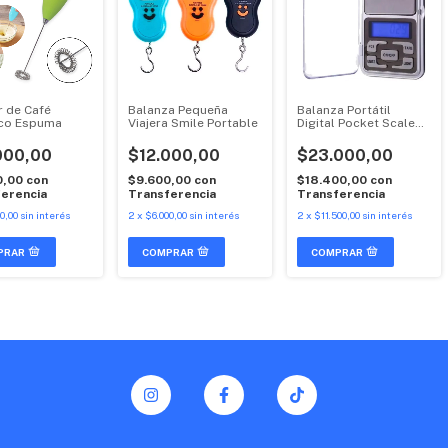
r de Café
Balanza Pequeña
Balanza Portátil
ico Espuma
Viajera Smile Portable
Digital Pocket Scale
Joyería
000,00
$12.000,00
$23.000,00
0,00
con
$9.600,00
con
$18.400,00
con
erencia
Transferencia
Transferencia
0,00
sin interés
2
x
$6.000,00
sin interés
2
x
$11.500,00
sin interés