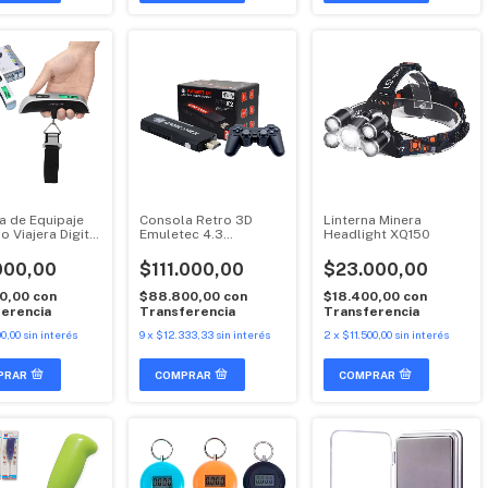
a de Equipaje
Consola Retro 3D
Linterna Minera
 Viajera Digital
Emuletec 4.3
Headlight XQ150
e Scale
Gamestick Hdmi
35.000 Juegos
000,00
$111.000,00
$23.000,00
00,00
con
$88.800,00
con
$18.400,00
con
erencia
Transferencia
Transferencia
0,00
sin interés
9
x
$12.333,33
sin interés
2
x
$11.500,00
sin interés