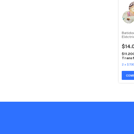
Batido
Eléctr
$14.
$11.20
Transf
2
x
$7.00