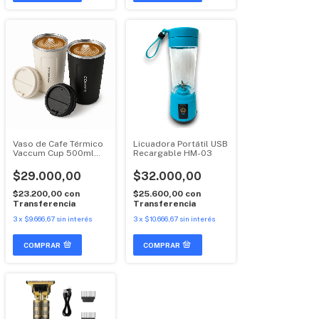
Vaso de Cafe Térmico
Licuadora Portátil USB
Vaccum Cup 500ml
Recargable HM-03
Acero
$29.000,00
$32.000,00
$23.200,00
con
$25.600,00
con
Transferencia
Transferencia
3
x
$9.666,67
sin interés
3
x
$10.666,67
sin interés
COMPRAR