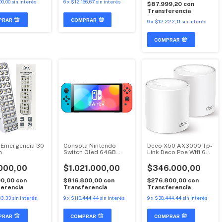
00,00
sin interés
6
x
$12.166,67
sin interés
$87.999,20
con
Transferencia
COMPRAR
9
x
$12.222,11
sin interés
 Emergencia 30
Consola Nintendo
Deco X50 AX3000 Tp-
m
Switch Oled 64GB
Link Deco Poe Wifi 6
Standar Color Neon
2.976 Mbps Mesh X2
000,00
$1.021.000,00
$346.000,00
00,00
con
$816.800,00
con
$276.800,00
con
erencia
Transferencia
Transferencia
33,33
sin interés
9
x
$113.444,44
sin interés
9
x
$38.444,44
sin interés