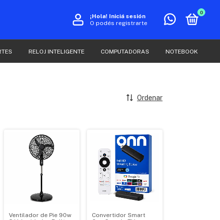
0
¡Hola!
Iniciá sesión
O podés registrarte
RTES
RELOJ INTELIGENTE
COMPUTADORAS
NOTEBOOK
Ordenar
Ventilador de Pie 90w
Convertidor Smart