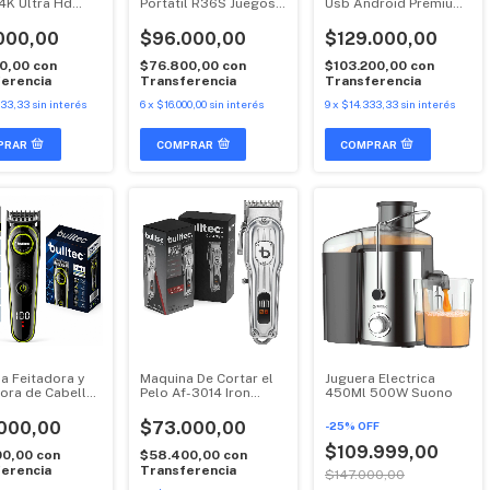
4K Ultra Hd
Portatil R36S Juegos
Usb Android Premium
 12.1 Bulltec
Retro 64Gb 10000
4K
Juegos
000,00
$96.000,00
$129.000,00
00,00
con
$76.800,00
con
$103.200,00
con
erencia
Transferencia
Transferencia
833,33
sin interés
6
x
$16.000,00
sin interés
9
x
$14.333,33
sin interés
COMPRAR
a Feitadora y
Maquina De Cortar el
Juguera Electrica
ora de Cabello
Pelo Af-3014 Iron
450Ml 500W Suono
brica Bulltec
Clipper Bulltec
000,00
$73.000,00
-
25
%
OFF
$109.999,00
00,00
con
$58.400,00
con
erencia
Transferencia
$147.000,00