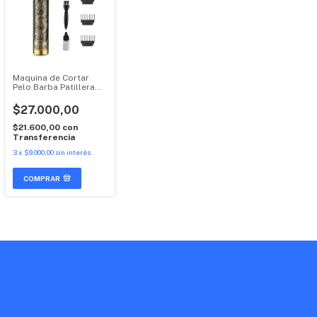
Maquina de Cortar
Pelo Barba Patillera
Recargable Vintage
$27.000,00
$21.600,00
con
Transferencia
3
x
$9.000,00
sin interés
COMPRAR