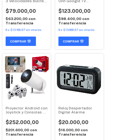
3 Velocidades Bulltec
Onn Google TV
Negro
Chromecast Stick Full
HD
$79.000,00
$123.000,00
$63.200,00
con
$98.400,00
con
Transferencia
Transferencia
6
x
$13.166,67
sin interés
9
x
$13.666,67
sin interés
Proyector Android con
Reloj Despertador
Joystick y Consolas de
Digital Alarma
Juegos Retro
$252.000,00
$20.000,00
$201.600,00
con
$16.000,00
con
Transferencia
Transferencia