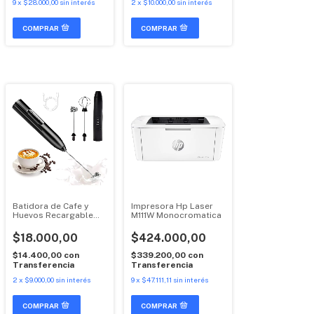
9
x
$28.000,00
sin interés
2
x
$10.000,00
sin interés
Batidora de Cafe y
Impresora Hp Laser
Huevos Recargable
M111W Monocromatica
Potente 2 en 1 Premium
$18.000,00
$424.000,00
$14.400,00
con
$339.200,00
con
Transferencia
Transferencia
2
x
$9.000,00
sin interés
9
x
$47.111,11
sin interés