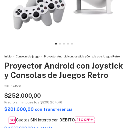
Inicio
>
Consolas de juego
>
Proyector Android con Joystick y Consolas de Juegos Retro
Proyector Android con Joystick
y Consolas de Juegos Retro
SKU:
174580
$252.000,00
Precio sin impuestos
$208.264,46
$201.600,00
con
Transferencia
Cuotas SIN interés con
DÉBITO