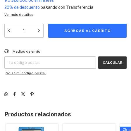
9
x
$28.000,00
sin interés
20% de descuento
pagando con Transferencia
Ver más detalles
Entregas para el CP:
CAMBIAR CP
Medios de envío
CALCULAR
No sé mi código postal
Productos relacionados
G