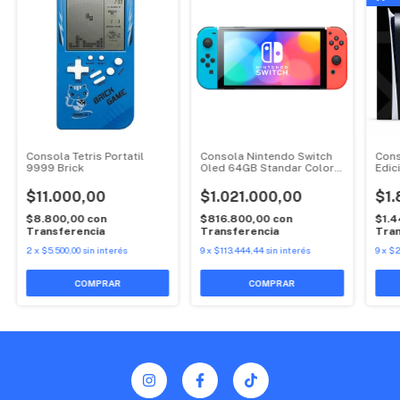
Consola Tetris Portatil
Consola Nintendo Switch
Cons
9999 Brick
Oled 64GB Standar Color
Edic
Neon
$11.000,00
$1.021.000,00
$1.
$8.800,00
con
$816.800,00
con
$1.
Transferencia
Transferencia
Tran
2
x
$5.500,00
sin interés
9
x
$113.444,44
sin interés
9
x
$2
COMPRAR