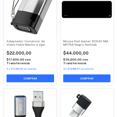
Adaptador Conversor de
Mouse Pad Gamer 90X40 NM-
Video Hdmi Macho a Vga
MP758 Negro Netmak
Hembra XO-GB014 Xo
$22.000,00
$44.000,00
$17.600,00
con
$35.200,00
con
Transferencia
Transferencia
2
x
$11.000,00
sin interés
3
x
$14.666,67
sin interés