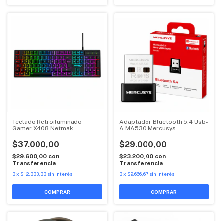
Teclado Retroiluminado
Adaptador Bluetooth 5.4 Usb-
Gamer X408 Netmak
A MA530 Mercusys
$37.000,00
$29.000,00
$29.600,00
con
$23.200,00
con
Transferencia
Transferencia
3
x
$12.333,33
sin interés
3
x
$9.666,67
sin interés