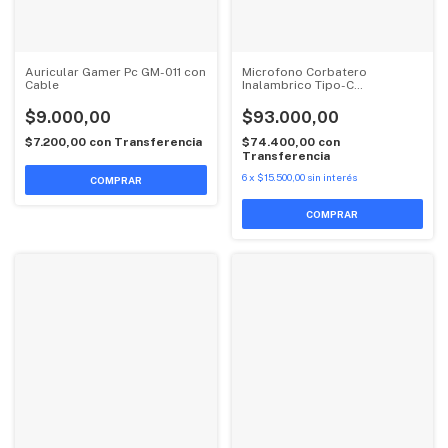
Auricular Gamer Pc GM-011 con
Microfono Corbatero
Cable
Inalambrico Tipo-C
XOMKF09A Xo X2
$9.000,00
$93.000,00
$7.200,00
con
Transferencia
$74.400,00
con
Transferencia
6
x
$15.500,00
sin interés
COMPRAR