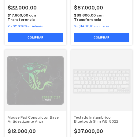
Retroiluminado Red Outemu
$22.000,00
$87.000,00
$17.600,00
con
$69.600,00
con
Transferencia
Transferencia
2
x
$11.000,00
sin interés
6
x
$14.500,00
sin interés
Mouse Pad Constrictor Base
Teclado Inalambrico
Antideslizante Aiwa
Bluetooth Slim WB-8022
$12.000,00
$37.000,00