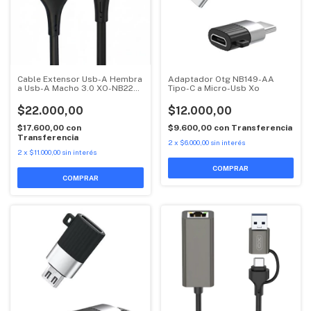
Cable Extensor Usb-A Hembra
Adaptador Otg NB149-AA
a Usb-A Macho 3.0 XO-NB220
Tipo-C a Micro-Usb Xo
2 Mts Xo
$22.000,00
$12.000,00
$17.600,00
con
$9.600,00
con
Transferencia
Transferencia
2
x
$6.000,00
sin interés
2
x
$11.000,00
sin interés