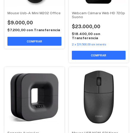
Mouse Usb-A Mini M202 Office
Webcam Cámara Web HD 720p
Suono
$9.000,00
$23.000,00
$7.200,00
con
Transferencia
$18.400,00
con
Transferencia
2
x
$11.500,00
sin interés
Soporte Auricular
Mouse USB NGM-621 Noga