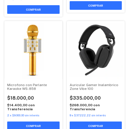
Microfono con Parlante
Auricular Gamer Inalambrico
Karaoke WS-858
Zone Vibe 100
$18.000,00
$335.000,00
$14.400,00
con
$268.000,00
con
Transferencia
Transferencia
2
x
$9.000,00
sin interés
9
x
$37.222,22
sin interés
COMPRAR