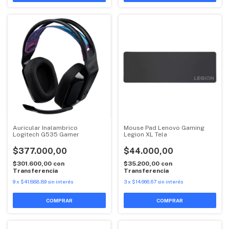
Auricular Inalambrico
Mouse Pad Lenovo Gaming
Logitech G535 Gamer
Legion XL Tela
$377.000,00
$44.000,00
$301.600,00
con
$35.200,00
con
Transferencia
Transferencia
9
x
$41.888,89
sin interés
3
x
$14.666,67
sin interés
COMPRAR