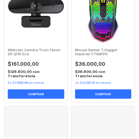
Webcam Camara Trust Taxon
Mouse Gamer T-Dagger
2K QHD Eco
Imperial T-TGM310
$161.000,00
$36.000,00
$128.800,00
con
$28.800,00
con
Transferencia
Transferencia
9
x
$17.888,89
sin interés
3
x
$12.000,00
sin interés