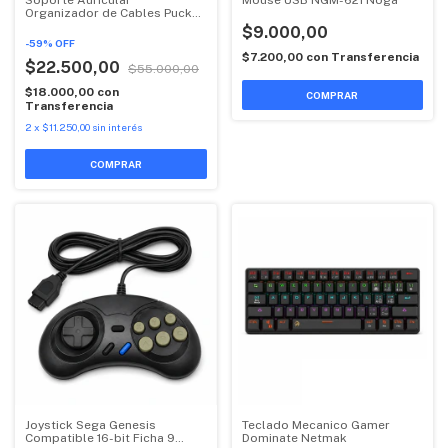
Organizador de Cables Puck
NZXT
$9.000,00
-
59
%
OFF
$7.200,00
con
Transferencia
$22.500,00
$55.000,00
$18.000,00
con
COMPRAR
Transferencia
2
x
$11.250,00
sin interés
COMPRAR
Joystick Sega Genesis
Teclado Mecanico Gamer
Compatible 16-bit Ficha 9
Dominate Netmak