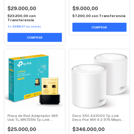
$29.000,00
$9.000,00
$23.200,00
con
$7.200,00
con
Transferencia
Transferencia
3
x
$9.666,67
sin interés
Placa de Red Adaptador Wifi
Deco X50 AX3000 Tp-Link
Usb TL-WN725N Tp-Link
Deco Poe Wifi 6 2.976 Mbps
150Mbps
Mesh X2
$25.000,00
$346.000,00