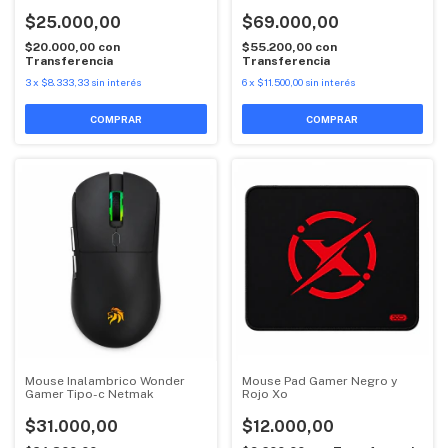
Pines
$25.000,00
$69.000,00
$20.000,00
con
$55.200,00
con
Transferencia
Transferencia
3
x
$8.333,33
sin interés
6
x
$11.500,00
sin interés
Mouse Inalambrico Wonder
Mouse Pad Gamer Negro y
Gamer Tipo-c Netmak
Rojo Xo
$31.000,00
$12.000,00