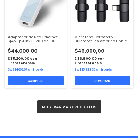
Adaptador de Red Ethernet
Micrófono Corbatero
Rj45 Tp-Link Eu200 de 100
Bluetooth Inalámbrico Doble
Mbps Usb-A
x2
$44.000,00
$46.000,00
$35.200,00
con
$36.800,00
con
Transferencia
Transferencia
3
x
$14.666,67
sin interés
3
x
$15.333,33
sin interés
COMPRAR
MOSTRAR MÁS PRODUCTOS