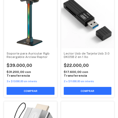
Soporte para Auricular Rgb
Lector Usb de Tarjeta Usb 3.0
Recargable Arclaw Raptor
DK05B 2 en 1 Xo
$39.000,00
$22.000,00
$31.200,00
con
$17.600,00
con
Transferencia
Transferencia
3
x
$13.000,00
sin interés
2
x
$11.000,00
sin interés