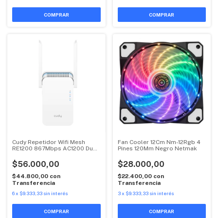
Cudy Repetidor Wifi Mesh
Fan Cooler 12Cm Nm-12Rgb 4
RE1200 867Mbps AC1200 Dual
Pines 120Mm Negro Netmak
Band
$56.000,00
$28.000,00
$44.800,00
con
$22.400,00
con
Transferencia
Transferencia
6
x
$9.333,33
sin interés
3
x
$9.333,33
sin interés