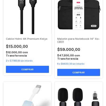
Cable Hdmi 4K Premium Kelyx
Maletín para Notebook 14" Xo-
CB01
$15.000,00
$59.000,00
$12.000,00
con
$47.200,00
con
Transferencia
Transferencia
2
x
$7.500,00
sin interés
6
x
$9.833,33
sin interés
COMPRAR
COMPRAR