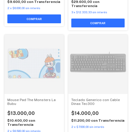
$9.600,00
con
Transferencia
$29.600,00
con
Transferencia
2
x
$6.000,00
sin interés
3
x
$12.333,33
sin interés
Mouse Pad The Monsters La
Teclado Generico con Cable
Bubu
Dinax Tec300
$13.000,00
$14.000,00
$10.400,00
con
$11.200,00
con
Transferencia
Transferencia
2
x
$7.000,00
sin interés
2
x
$6.500,00
sin interés