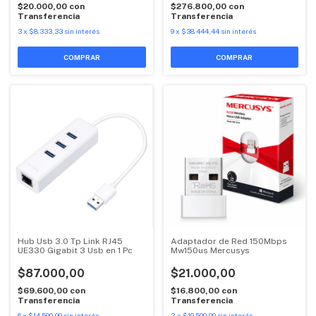
$20.000,00
con
$276.800,00
con
Transferencia
Transferencia
3
x
$8.333,33
sin interés
9
x
$38.444,44
sin interés
Hub Usb 3.0 Tp Link RJ45
Adaptador de Red 150Mbps
UE330 Gigabit 3 Usb en 1 Pc
Mw150us Mercusys
$87.000,00
$21.000,00
$69.600,00
con
$16.800,00
con
Transferencia
Transferencia
6
x
$14.500,00
sin interés
2
x
$10.500,00
sin interés