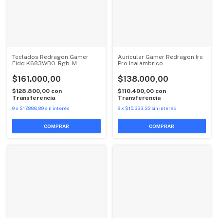
Teclados Redragon Gamer
Auricular Gamer Redragon Ire
Fidd K683WBO-Rgb-M
Pro Inalambrico
$161.000,00
$138.000,00
$128.800,00
con
$110.400,00
con
Transferencia
Transferencia
9
x
$17.888,89
sin interés
9
x
$15.333,33
sin interés
COMPRAR