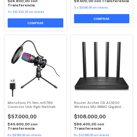
$24.800,00
con
$9.600,00
con
Transferencia
Transferencia
2
x
$6.000,00
sin interés
3
x
$10.333,33
sin interés
Microfono Pc Nm-m5786
Router Archer C6 AC1200
Conector Usb Rgb Netmak
Wireless MU-MIMO Gigabit
Doble Banda Tp-link
$57.000,00
$108.000,00
$45.600,00
con
$86.400,00
con
Transferencia
Transferencia
6
x
$9.500,00
sin interés
9
x
$12.000,00
sin interés