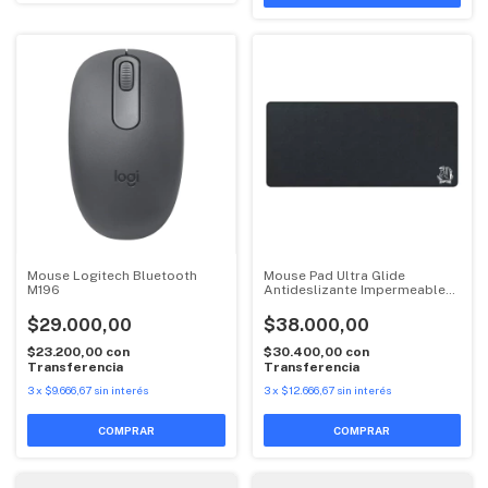
Mouse Logitech Bluetooth
Mouse Pad Ultra Glide
M196
Antideslizante Impermeable
XL Raptor
$29.000,00
$38.000,00
$23.200,00
con
$30.400,00
con
Transferencia
Transferencia
3
x
$9.666,67
sin interés
3
x
$12.666,67
sin interés
COMPRAR