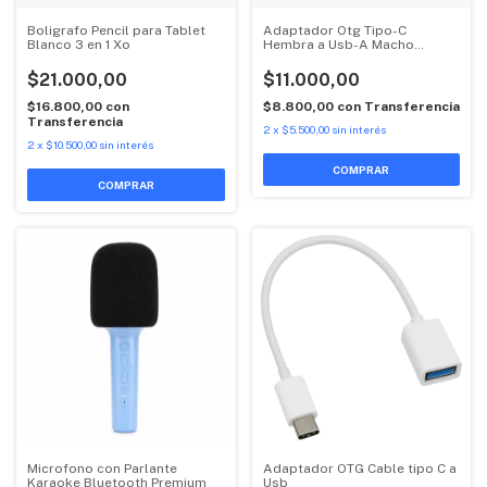
Boligrafo Pencil para Tablet
Adaptador Otg Tipo-C
Blanco 3 en 1 Xo
Hembra a Usb-A Macho
NB149E
$21.000,00
$11.000,00
$16.800,00
con
$8.800,00
con
Transferencia
Transferencia
2
x
$5.500,00
sin interés
2
x
$10.500,00
sin interés
COMPRAR
Microfono con Parlante
Adaptador OTG Cable tipo C a
Karaoke Bluetooth Premium
Usb