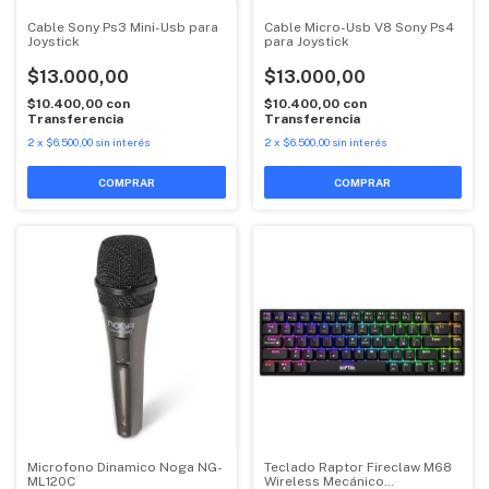
Cable Sony Ps3 Mini-Usb para
Cable Micro-Usb V8 Sony Ps4
Joystick
para Joystick
$13.000,00
$13.000,00
$10.400,00
con
$10.400,00
con
Transferencia
Transferencia
2
x
$6.500,00
sin interés
2
x
$6.500,00
sin interés
Microfono Dinamico Noga NG-
Teclado Raptor Fireclaw M68
ML120C
Wireless Mecánico