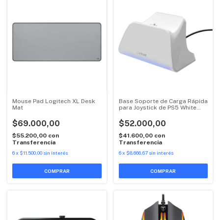
Mouse Pad Logitech XL Desk
Base Soporte de Carga Rápida
Mat
para Joystick de PS5 White
GXT255W Gx Trust
$69.000,00
$52.000,00
$55.200,00
con
$41.600,00
con
Transferencia
Transferencia
6
x
$11.500,00
sin interés
6
x
$8.666,67
sin interés
COMPRAR
COMPRAR