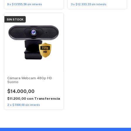
9
x
$13.555,56
sin interés
3
x
$12.333,33
sin interés
SIN STOCK
Cámara Webcam 480p HD
Suono
$14.000,00
$11.200,00
con
Transferencia
2
x
$7.000,00
sin interés