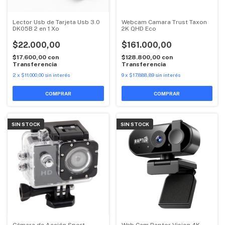
Lector Usb de Tarjeta Usb 3.0
Webcam Camara Trust Taxon
DK05B 2 en 1 Xo
2K QHD Eco
$22.000,00
$161.000,00
$17.600,00
con
$128.800,00
con
Transferencia
Transferencia
2
x
$11.000,00
sin interés
9
x
$17.888,89
sin interés
SIN STOCK
SIN STOCK
Cámara de Acción Sport
Web Cam Raptor Vision 4K