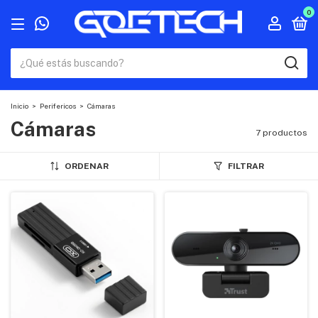
0
Inicio
>
Perifericos
>
Cámaras
Cámaras
7 productos
ORDENAR
FILTRAR