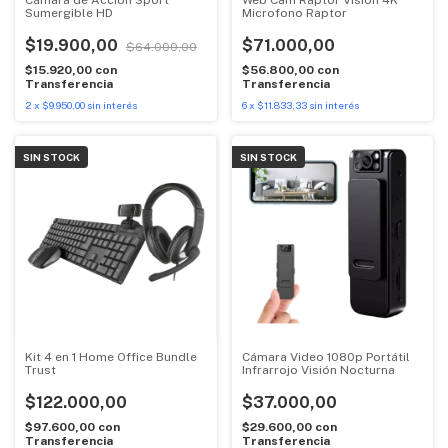
Sumergible HD
Microfono Raptor
$19.900,00
$71.000,00
$64.000,00
$15.920,00
con
$56.800,00
con
Transferencia
Transferencia
2
x
$9.950,00
sin interés
6
x
$11.833,33
sin interés
SIN STOCK
SIN STOCK
Kit 4 en 1 Home Office Bundle
Cámara Video 1080p Portátil
Trust
Infrarrojo Visión Nocturna
$122.000,00
$37.000,00
$97.600,00
con
$29.600,00
con
Transferencia
Transferencia