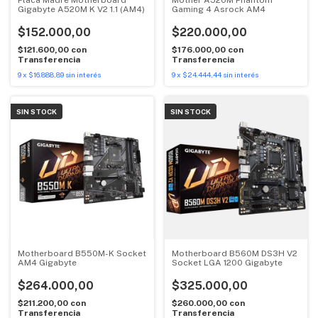
Gigabyte A520M K V2 1.1 (AM4)
Gaming 4 Asrock AM4
$152.000,00
$220.000,00
$121.600,00
con
$176.000,00
con
Transferencia
Transferencia
9
x
$16.888,89
sin interés
9
x
$24.444,44
sin interés
SIN STOCK
SIN STOCK
Motherboard B550M-K Socket
Motherboard B560M DS3H V2
AM4 Gigabyte
Socket LGA 1200 Gigabyte
$264.000,00
$325.000,00
$211.200,00
con
$260.000,00
con
Transferencia
Transferencia