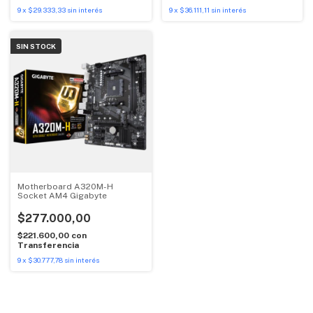
9
x
$29.333,33
sin interés
9
x
$36.111,11
sin interés
SIN STOCK
Motherboard A320M-H
Socket AM4 Gigabyte
$277.000,00
$221.600,00
con
Transferencia
9
x
$30.777,78
sin interés