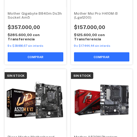
Mother Gigabyte B840m Ds3h
Mother Msi Pro H410M-B
Socket Am5
(Lga1200)
$357.000,00
$157.000,00
$285.600,00
con
$125.600,00
con
Transferencia
Transferencia
9
x
$39.666,67
sin interés
9
x
$17.444,44
sin interés
SIN STOCK
SIN STOCK
Placa Madre Motherboard
Mother A520M Phantom