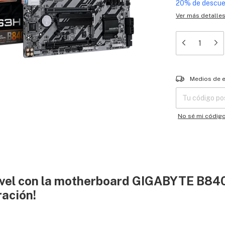
20% de descu
Ver más detalle
Entregas para el
Medios de 
No sé mi códig
 nivel con la motherboard GIGABYTE B
ración!