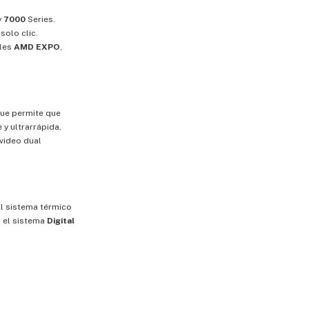
y
7000
Series.
solo clic.
iles
AMD EXPO
,
 que permite que
 y ultrarrápida,
 video dual
El sistema térmico
n el sistema
Digital