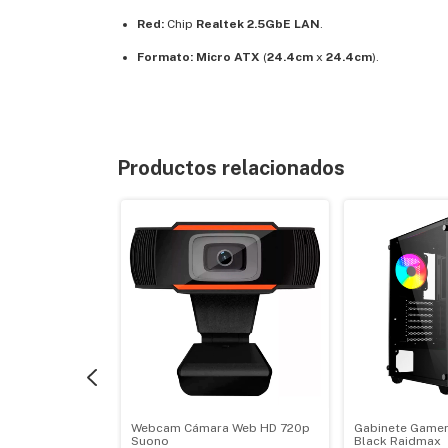
Red:
Chip
Realtek 2.5GbE LAN
.
Formato:
Micro ATX
(
24.4cm
x
24.4cm
).
Productos relacionados
im 500W SATA
Webcam Cámara Web HD 720p
Gabinete Gamer
0 PW
Suono
Black Raidmax