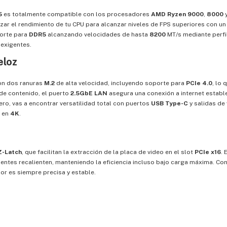
5
es totalmente compatible con los procesadores
AMD Ryzen 9000
,
8000
zar el rendimiento de tu CPU para alcanzar niveles de FPS superiores con un 
orte para
DDR5
alcanzando velocidades de hasta
8200
MT/s mediante perf
 exigentes.
eloz
con dos ranuras
M.2
de alta velocidad, incluyendo soporte para
PCIe 4.0
, lo
 de contenido, el puerto
2.5GbE LAN
asegura una conexión a internet estable
sero, vas a encontrar versatilidad total con puertos
USB Type-C
y salidas de
s en
4K
.
Z-Latch
, que facilitan la extracción de la placa de video en el slot
PCIe x16
. 
ntes recalienten, manteniendo la eficiencia incluso bajo carga máxima. Co
dor es siempre precisa y estable.