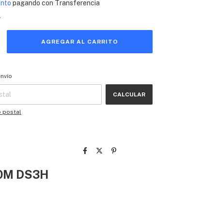
ento
pagando con Transferencia
s
 CP:
CAMBIAR CP
envío
CALCULAR
o postal
840M DS3H