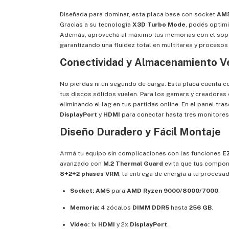
Diseñada para dominar, esta placa base con socket
AM
Gracias a su tecnología
X3D Turbo Mode
, podés optimi
Además, aprovechá al máximo tus memorias con el sop
garantizando una fluidez total en multitarea y procesos
Conectividad y Almacenamiento V
No pierdas ni un segundo de carga. Esta placa cuenta 
tus discos sólidos vuelen. Para los gamers y creadores
eliminando el lag en tus partidas online. En el panel tra
DisplayPort
y
HDMI
para conectar hasta tres monitore
Diseño Duradero y Fácil Montaje
Armá tu equipo sin complicaciones con las funciones
E
avanzado con
M.2 Thermal Guard
evita que tus compone
8+2+2 phases VRM
, la entrega de energía a tu procesa
Socket:
AM5
para
AMD Ryzen 9000/8000/7000
.
Memoria:
4 zócalos
DIMM
DDR5
hasta
256 GB
.
Video:
1x
HDMI
y 2x
DisplayPort
.