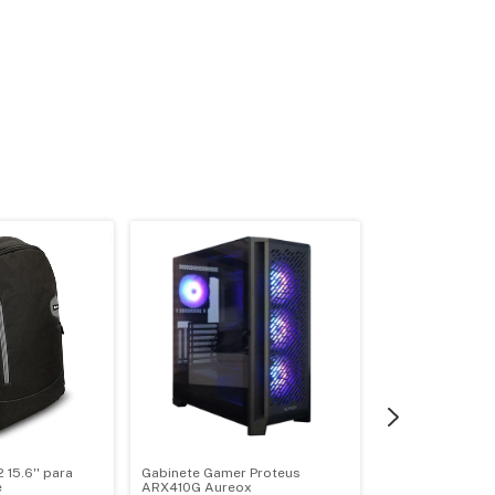
 15.6'' para
Gabinete Gamer Proteus
Procesador Ryz
e
ARX410G Aureox