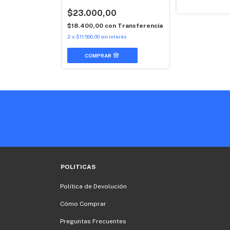
0
$23.000,00
n
$18.400,00
con
Transferencia
2
x
$11.500,00
sin interés
nterés
POLITICAS
Política de Devolución
Cómo Comprar
Preguntas Frecuentes