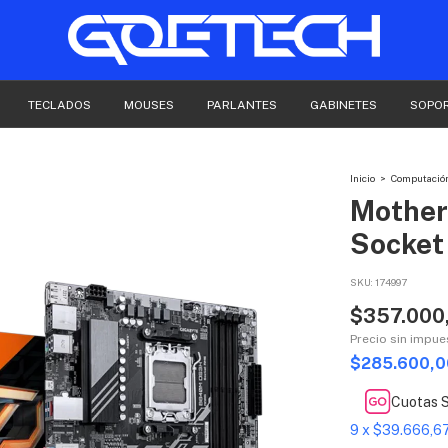
TECLADOS
MOUSES
PARLANTES
GABINETES
SOPO
Inicio
>
Computació
Mother
Socke
SKU:
174997
$357.000
Precio sin impu
$285.600,
Cuotas S
9
x
$39.666,6