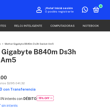
0
¡Hola!
Iniciá sesión
O podés registrarte
RTES
RELOJ INTELIGENTE
COMPUTADORAS
NOTEBOOK
n
>
Mother Gigabyte B840m Ds3h Socket Am5
 Gigabyte B840m Ds3h
t Am5
,00
estos
$295.041,32
00
con
Transferencia
IN interés con
DÉBITO
7
sin interés