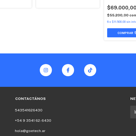
$69.000,0
$55.200,00
con
6
x
$11.500,00
sin int
CONTACTÁNOS
NE
543541626430
+54 9 3541 62-6430
hola@goetech.ar