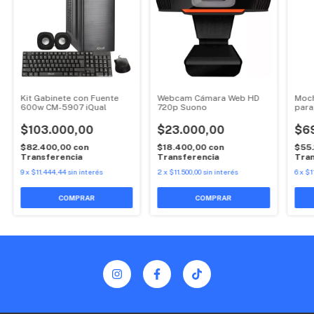
Kit Gabinete con Fuente
Webcam Cámara Web HD
Moch
600w CM-5907 iQual
720p Suono
para
$103.000,00
$23.000,00
$6
$82.400,00
con
$18.400,00
con
$55
Transferencia
Transferencia
Tran
9
x
$11.444,44
sin interés
2
x
$11.500,00
sin interés
6
x
$1