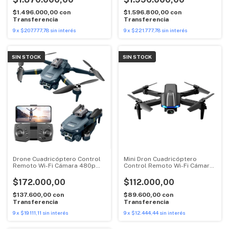
$1.496.000,00
con
$1.596.800,00
con
Transferencia
Transferencia
9
x
$207.777,78
sin interés
9
x
$221.777,78
sin interés
SIN STOCK
SIN STOCK
Drone Cuadricóptero Control
Mini Dron Cuadricóptero
Remoto Wi-Fi Cámara 480p
Control Remoto Wi-Fi Cámara
M3 MAX
Suono
$172.000,00
$112.000,00
$137.600,00
con
$89.600,00
con
Transferencia
Transferencia
9
x
$19.111,11
sin interés
9
x
$12.444,44
sin interés