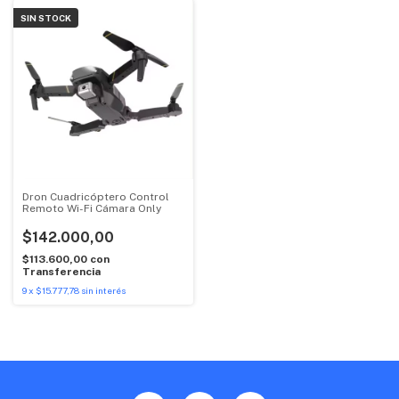
SIN STOCK
Dron Cuadricóptero Control
Remoto Wi-Fi Cámara Only
$142.000,00
$113.600,00
con
Transferencia
9
x
$15.777,78
sin interés