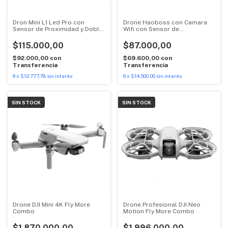
Dron Mini L1 Led Pro con
Drone Haoboss con Camara
Sensor de Proximidad y Doble
Wifi con Sensor de
Camara
Obstaculos
$115.000,00
$87.000,00
$92.000,00
con
$69.600,00
con
Transferencia
Transferencia
9
x
$12.777,78
sin interés
6
x
$14.500,00
sin interés
SIN STOCK
SIN STOCK
Drone DJI Mini 4K Fly More
Drone Profesional DJI Neo
Combo
Motion Fly More Combo
$1.870.000,00
$1.996.000,00