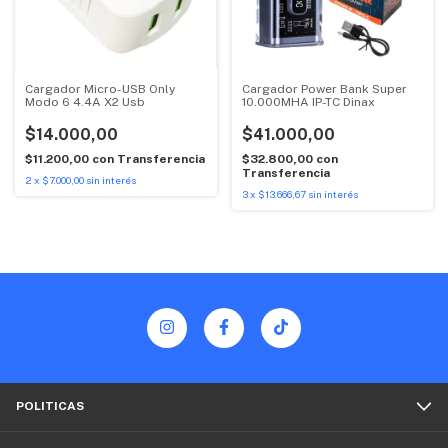
Cargador Micro-USB Only
Cargador Power Bank Super
Modo 6 4.4A X2 Usb
10.000MHA IP-TC Dinax
$14.000,00
$41.000,00
$11.200,00
con
Transferencia
$32.800,00
con
Transferencia
2
x
$7.000,00
sin interés
3
x
$13.666,67
sin interés
POLITICAS