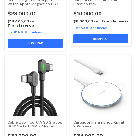
Watch Apple Magnético USB
Elastico Ibek
$23.000,00
$10.000,00
$18.400,00
con
$8.000,00
con
Transferencia
Transferencia
2
x
$5.000,00
sin interés
2
x
$11.500,00
sin interés
Cable Usb Tipo-C A 90 Grados
Cargador Inalambrico Xpiral
60W Mallado 2Mts Mcdodo
20W Xaea