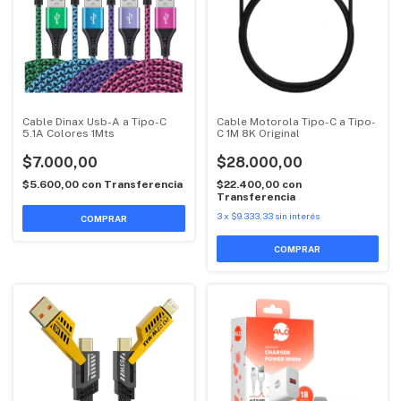
Cable Dinax Usb-A a Tipo-C
Cable Motorola Tipo-C a Tipo-
5.1A Colores 1Mts
C 1M 8K Original
$7.000,00
$28.000,00
$5.600,00
con
Transferencia
$22.400,00
con
Transferencia
3
x
$9.333,33
sin interés