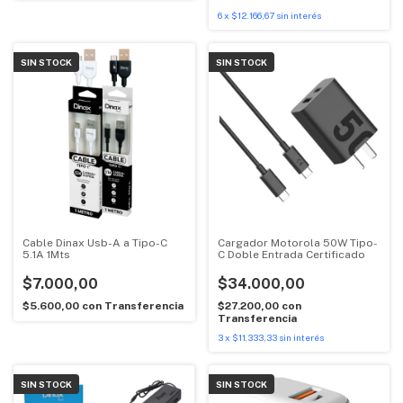
6
x
$12.166,67
sin interés
SIN STOCK
SIN STOCK
Cable Dinax Usb-A a Tipo-C
Cargador Motorola 50W Tipo-
5.1A 1Mts
C Doble Entrada Certificado
$7.000,00
$34.000,00
$5.600,00
con
Transferencia
$27.200,00
con
Transferencia
3
x
$11.333,33
sin interés
SIN STOCK
SIN STOCK