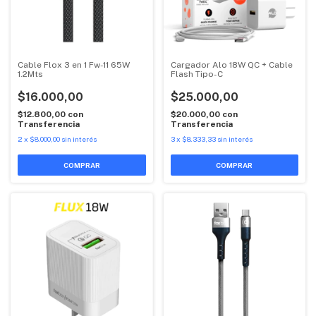
Cable Flox 3 en 1 Fw-11 65W
Cargador Alo 18W QC + Cable
1.2Mts
Flash Tipo-C
$16.000,00
$25.000,00
$12.800,00
con
$20.000,00
con
Transferencia
Transferencia
2
x
$8.000,00
sin interés
3
x
$8.333,33
sin interés