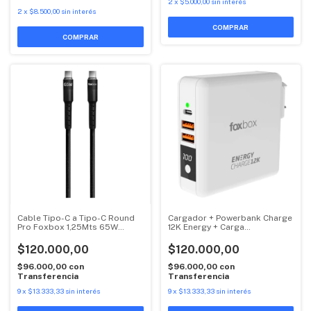
2
x
$5.000,00
sin interés
2
x
$8.500,00
sin interés
COMPRAR
Cable Tipo-C a Tipo-C Round
Cargador + Powerbank Charge
Pro Foxbox 1,25Mts 65W
12K Energy + Carga
3.25A
Inalambrica
$120.000,00
$120.000,00
$96.000,00
con
$96.000,00
con
Transferencia
Transferencia
9
x
$13.333,33
sin interés
9
x
$13.333,33
sin interés