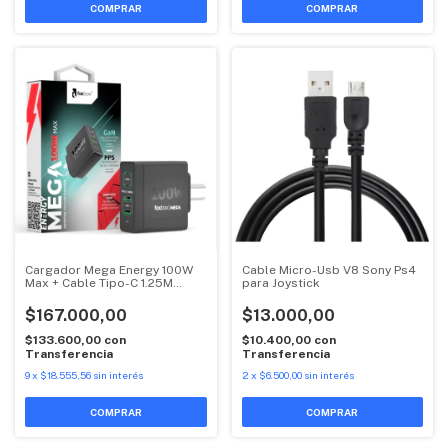
Cargador Mega Energy 100W
Cable Micro-Usb V8 Sony Ps4
Max + Cable Tipo-C 1.25M
para Joystick
Round Ultra
$167.000,00
$13.000,00
$133.600,00
con
$10.400,00
con
Transferencia
Transferencia
9
x
$18.555,56
sin interés
2
x
$6.500,00
sin interés