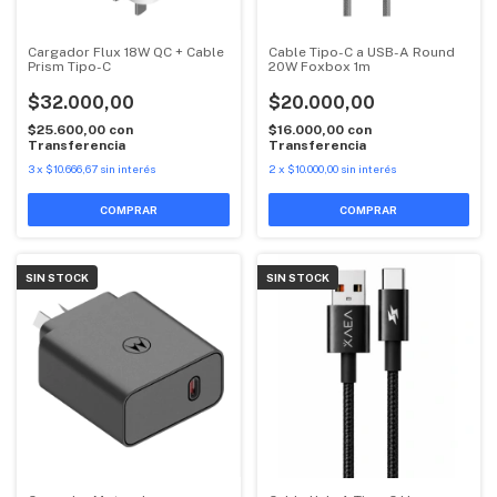
Cargador Flux 18W QC + Cable
Cable Tipo-C a USB-A Round
Prism Tipo-C
20W Foxbox 1m
$32.000,00
$20.000,00
$25.600,00
con
$16.000,00
con
Transferencia
Transferencia
3
x
$10.666,67
sin interés
2
x
$10.000,00
sin interés
COMPRAR
SIN STOCK
SIN STOCK