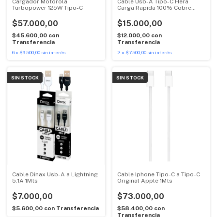
Cargador Motorola
Cable Usb-A Tipo-C Hera
Turbopower 125W Tipo-C
Carga Rapida 100% Cobre
1.5Mts Xaea
$57.000,00
$15.000,00
$45.600,00
con
$12.000,00
con
Transferencia
Transferencia
6
x
$9.500,00
sin interés
2
x
$7.500,00
sin interés
SIN STOCK
SIN STOCK
Cable Dinax Usb-A a Lightning
Cable Iphone Tipo-C a Tipo-C
5.1A 1Mts
Original Apple 1Mts
$7.000,00
$73.000,00
$5.600,00
con
Transferencia
$58.400,00
con
Transferencia