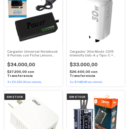
Cargador Universal Notebook
Cargador 30w Modx-C015
9 Puntas con Ficha Lenovo
Intensify Usb-A y Tipo-C +
Dinax
Cable Usb A Tipo-C Xaea
$34.000,00
$33.000,00
$27.200,00
con
$26.400,00
con
Transferencia
Transferencia
3
x
$11.333,33
sin interés
3
x
$11.000,00
sin interés
SIN STOCK
SIN STOCK