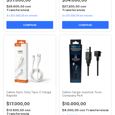
$37.000,00
$34.000,00
$29.600,00
con
$27.200,00
con
Transferencia
Transferencia
3
x
$12.333,33
sin interés
3
x
$11.333,33
sin interés
Cable Sync Only Tipo-C Carga
Cable Carga Joystick Tcon
Rapida
Company Ps4
$17.000,00
$10.000,00
$13.600,00
con
$8.000,00
con
Transferencia
Transferencia