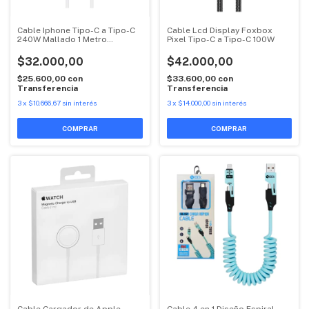
Cable Iphone Tipo-C a Tipo-C
Cable Lcd Display Foxbox
240W Mallado 1 Metro
Pixel Tipo-C a Tipo-C 100W
Certificado Apple
$32.000,00
$42.000,00
$25.600,00
con
$33.600,00
con
Transferencia
Transferencia
3
x
$10.666,67
sin interés
3
x
$14.000,00
sin interés
Cable Cargador de Apple
Cable 4 en 1 Diseño Espiral