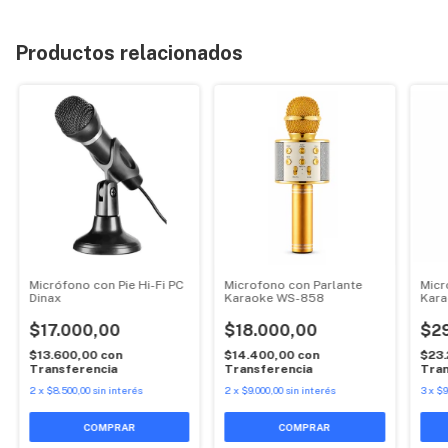
Productos relacionados
Micrófono con Pie Hi-Fi PC
Microfono con Parlante
Micr
Dinax
Karaoke WS-858
Kara
Pre
$17.000,00
$18.000,00
$2
$13.600,00
con
$14.400,00
con
$23
Transferencia
Transferencia
Tran
2
x
$8.500,00
sin interés
2
x
$9.000,00
sin interés
3
x
$9