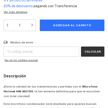
6
x
$9.500,00
sin interés
20% de descuento
pagando con Transferencia
Ver más detalles
Entregas para el CP:
CAMBIAR CP
Medios de envío
CALCULAR
No sé mi código postal
Descripción
¡Elevá la calidad de tus transmisiones y partidas con el
Microfono
Netmak NM-M5786
, la herramienta definitiva para que te escuchen
con total claridad!
Este micrófono condensador está diseñado para quienes buscan