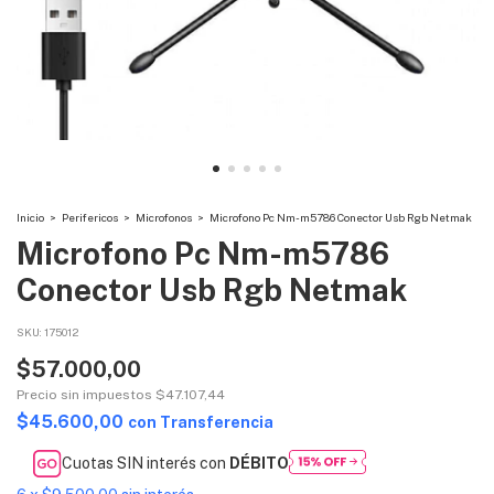
Inicio
>
Perifericos
>
Microfonos
>
Microfono Pc Nm-m5786 Conector Usb Rgb Netmak
Microfono Pc Nm-m5786
Conector Usb Rgb Netmak
SKU:
175012
$57.000,00
Precio sin impuestos
$47.107,44
$45.600,00
con
Transferencia
Cuotas SIN interés con
DÉBITO