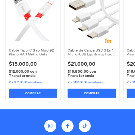
Cable Tipo-C Gap Mod 92
Cable de Carga USB 3 En 1
Cabl
Plano 4A 1 Metro Only
Micro-USB Lightning Tipo-
Pris
C Legatus
$15.000,00
$21.000,00
$2
$12.000,00
con
$16.800,00
con
$16
Transferencia
Transferencia
Tran
2
x
$7.500,00
sin interés
2
x
$10.500,00
sin interés
2
x
$1
COMPRAR