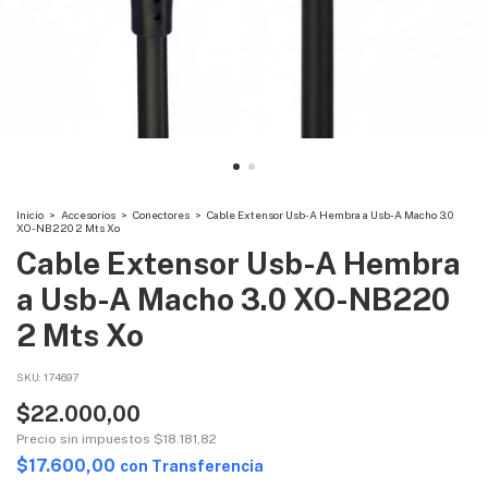
Inicio
>
Accesorios
>
Conectores
>
Cable Extensor Usb-A Hembra a Usb-A Macho 3.0
XO-NB220 2 Mts Xo
Cable Extensor Usb-A Hembra
a Usb-A Macho 3.0 XO-NB220
2 Mts Xo
SKU:
174697
$22.000,00
Precio sin impuestos
$18.181,82
$17.600,00
con
Transferencia