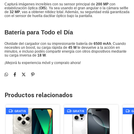
Capturá imágenes increíbles con su sensor principal de
200 MP
con
estabilización óptica (
OIS
).
Ya sea usando el gran angular o la cámara selfie
de
32 MP
, vas a obtener nitidez total.
Además, su seguridad está garantizada
con el sensor de huella dactilar óptico bajo la pantalla.
Batería para Todo el Día
Olvidate del cargador con su impresionante batería de
6500 mAh
.
Cuando
necesites un boost, su carga rápida de
45 W
te devuelve a la acción en
minutos, e incluso podés compartir energía con otros dispositivos mediante
su carga inversa de
18 W
.
¡Mejorá tu experiencia móvil y compralo ahora!
Productos relacionados
GRATIS
GRATIS
G