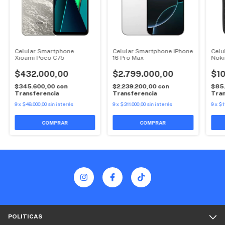
Celular Smartphone
Celular Smartphone iPhone
Celu
Xioami Poco C75
16 Pro Max
Noki
$432.000,00
$2.799.000,00
$10
$345.600,00
con
$2.239.200,00
con
$85
Transferencia
Transferencia
Tran
9
x
$48.000,00
sin interés
9
x
$311.000,00
sin interés
9
x
$1
COMPRAR
COMPRAR
POLITICAS