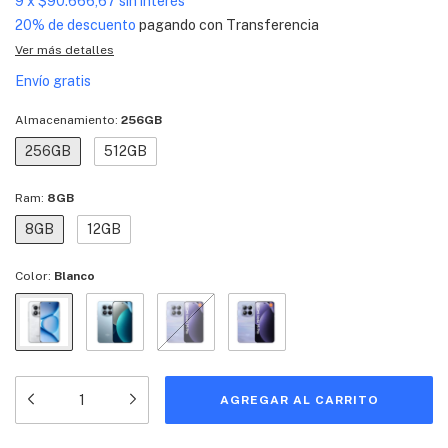
9
x
$90.666,67
sin interés
20% de descuento
pagando con Transferencia
Ver más detalles
Envío gratis
Almacenamiento:
256GB
256GB
512GB
Ram:
8GB
8GB
12GB
Color:
Blanco