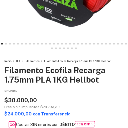
Inicio
>
3D
>
Filamentos
>
Filamento Ecofila Recarga 1.75mm PLA 1KG Hellbot
Filamento Ecofila Recarga
1.75mm PLA 1KG Hellbot
SKU:
6159
$30.000,00
Precio sin impuestos
$24.793,39
$24.000,00
con
Transferencia
Cuotas SIN interés con
DÉBITO