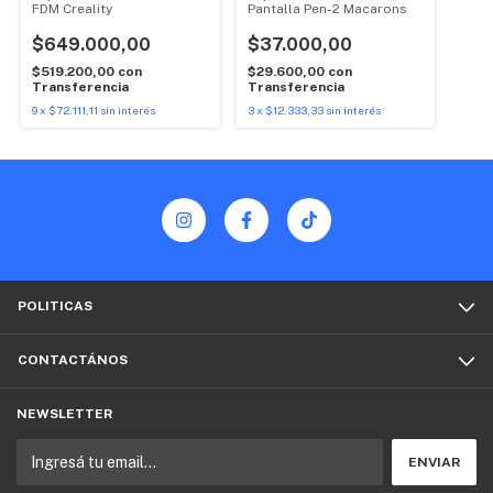
FDM Creality
Pantalla Pen-2 Macarons
$649.000,00
$37.000,00
$519.200,00
con
$29.600,00
con
Transferencia
Transferencia
9
x
$72.111,11
sin interés
3
x
$12.333,33
sin interés
POLITICAS
CONTACTÁNOS
NEWSLETTER