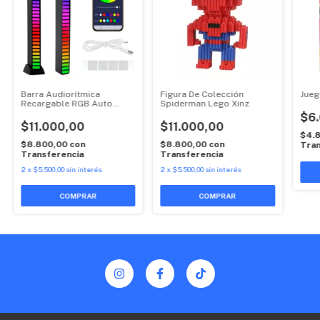
Barra Audiorítmica
Figura De Colección
Jueg
Recargable RGB Auto
Spiderman Lego Xinz
Multicolor
$6
$11.000,00
$11.000,00
$4.
$8.800,00
con
$8.800,00
con
Tran
Transferencia
Transferencia
2
x
$5.500,00
sin interés
2
x
$5.500,00
sin interés