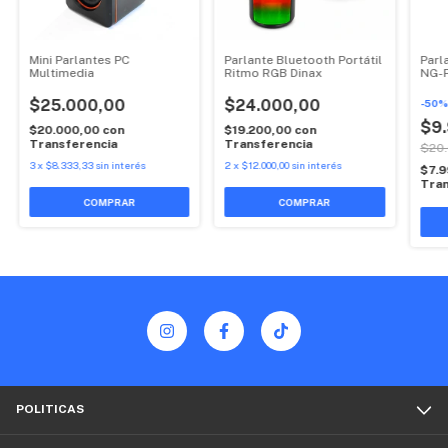
Mini Parlantes PC
Parlante Bluetooth Portátil
Parl
Multimedia
Ritmo RGB Dinax
NG-
$25.000,00
$24.000,00
-
50
$9
$20.000,00
con
$19.200,00
con
Transferencia
Transferencia
$20
3
x
$8.333,33
sin interés
2
x
$12.000,00
sin interés
$7.
Tran
POLITICAS