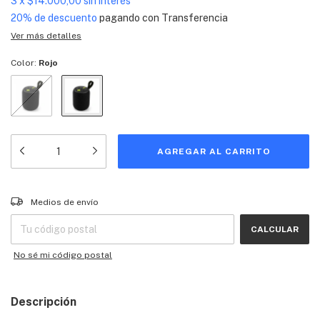
3
x
$14.000,00
sin interés
20% de descuento
pagando con Transferencia
Ver más detalles
Color:
Rojo
Entregas para el CP:
CAMBIAR CP
Medios de envío
CALCULAR
No sé mi código postal
Descripción