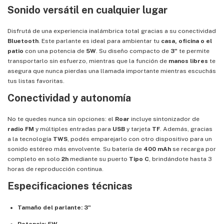
Sonido versátil en cualquier lugar
Disfrutá de una experiencia inalámbrica total gracias a su conectividad
Bluetooth
. Este parlante es ideal para ambientar tu
casa, oficina o el
patio
con una potencia de
5W
. Su diseño compacto de
3"
te permite
transportarlo sin esfuerzo, mientras que la función de
manos libres
te
asegura que nunca pierdas una llamada importante mientras escuchás
tus listas favoritas.
Conectividad y autonomía
No te quedes nunca sin opciones: el
Roar
incluye sintonizador de
radio FM
y múltiples entradas para
USB
y tarjeta
TF
. Además, gracias
a la tecnología
TWS
, podés emparejarlo con otro dispositivo para un
sonido estéreo más envolvente. Su batería de
400 mAh
se recarga por
completo en solo
2h
mediante su puerto
Tipo C
, brindándote hasta 3
horas de reproducción continua.
Especificaciones técnicas
Tamaño del parlante:
3"
Potencia:
5W