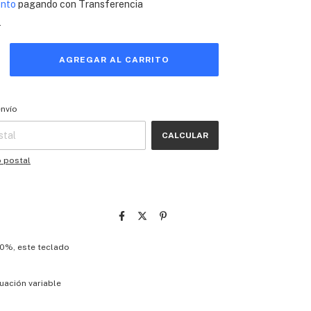
ento
pagando con Transferencia
s
 CP:
CAMBIAR CP
envío
CALCULAR
o postal
60%, este teclado
tuación variable