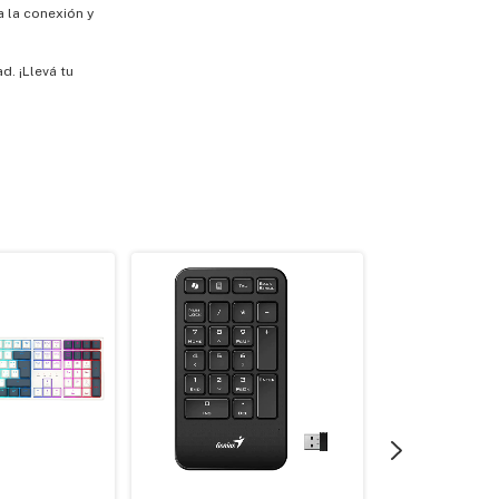
 la conexión y
d. ¡Llevá tu