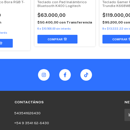
co Bora RGB T-
Teclado con Pad Inalámbrico
Teclado Gamer 
Bluetooth K400 Logitech
Trundle K668W
0
$63.000,00
$119.000,0
n
$50.400,00
con
Transferencia
$95.200,00
con
6
x
$10.500,00
sin interés
9
x
$13.222,22
sin 
nterés
CONTACTÁNOS
NE
543541626430
+54 9 3541 62-6430