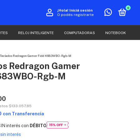
0
¡Hola!
Iniciá sesión
O podés registrarte
RTES
RELOJ INTELIGENTE
COMPUTADORAS
NOTEBOOK
Teclados Redragon Gamer Fidd K683WBO-Rgb-M
os Redragon Gamer
K683WBO-Rgb-M
00
estos
$133.057,85
0
con
Transferencia
IN interés con
DÉBITO
sin interés