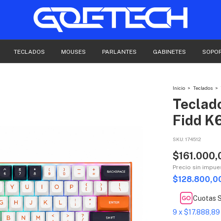
TECLADOS
MOUSES
PARLANTES
GABINETES
SOPO
Inicio
>
Teclados
>
Teclad
Fidd 
SKU:
174512
$161.000,
Precio sin impu
$128.800,0
Cuotas S
9
x
$17.888,89