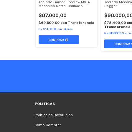
Redragon Fizz
Teclado Gamer Fireclaw M104
Teclado Mecáni
 Español
Mecanico Retroiluminado
Dagger
Switch Red Outemu Raptor
00
$87.000,00
$98.000,0
n
Transferencia
$69.600,00
con
Transferencia
$78.400,00
co
Transferencia
erés
6
x
$14.500,00
sin interés
6
x
$16.333,33
sin i
COMPRAR
POLITICAS
Política de Devolución
Cómo Comprar