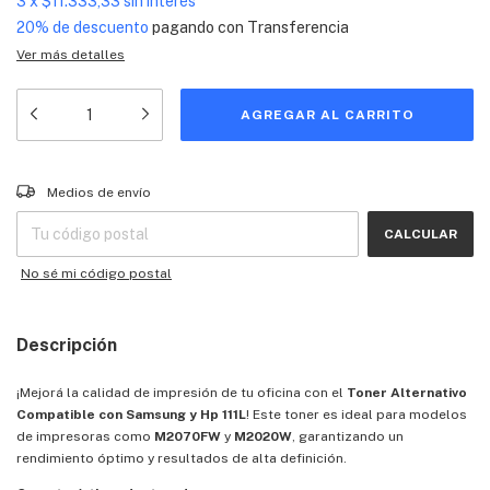
3
x
$11.333,33
sin interés
20% de descuento
pagando con Transferencia
Ver más detalles
Entregas para el CP:
CAMBIAR CP
Medios de envío
CALCULAR
No sé mi código postal
Descripción
¡Mejorá la calidad de impresión de tu oficina con el
Toner Alternativo
Compatible con Samsung y Hp 111L
! Este toner es ideal para modelos
de impresoras como
M2070FW
y
M2020W
, garantizando un
rendimiento óptimo y resultados de alta definición.