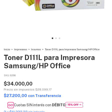
Inicio
>
Impresoras
>
Insumos
>
Toner D111L para Impresora Samsung/HP Office
Toner D111L para Impresora
Samsung/HP Office
SKU:
6268
$34.000,00
Precio sin impuestos
$28.099,17
$27.200,00
con
Transferencia
Cuotas SIN interés con
DÉBITO