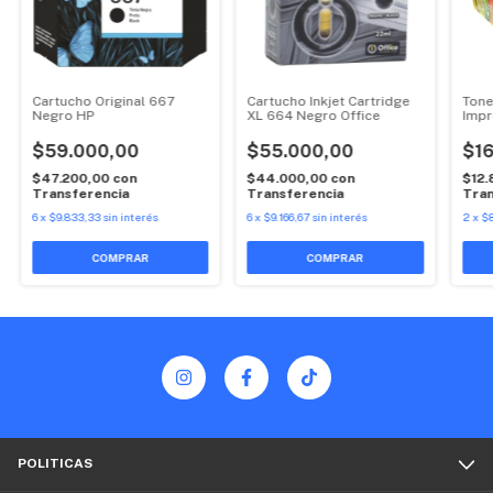
Cartucho Original 667
Cartucho Inkjet Cartridge
Tone
Negro HP
XL 664 Negro Office
Impr
$59.000,00
$55.000,00
$16
$47.200,00
con
$44.000,00
con
$12
Transferencia
Transferencia
Tran
6
x
$9.833,33
sin interés
6
x
$9.166,67
sin interés
2
x
$8
POLITICAS