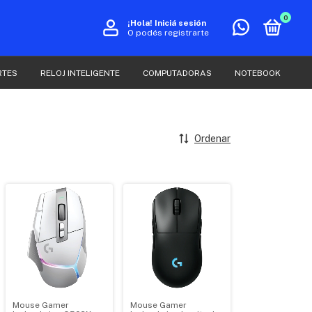
0
¡Hola!
Iniciá sesión
O podés registrarte
RTES
RELOJ INTELIGENTE
COMPUTADORAS
NOTEBOOK
Ordenar
Mouse Gamer
Mouse Gamer