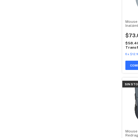
Mouse
Inalám
Logite
$73.
$58.4
Transf
6
x
$12.1
COM
SIN ST
Mouse
Redrag