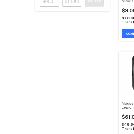
M202 O
APLICAR
$9.0
$7.20
Transf
Mouse
Legio
Usb
$61.
$48.8
Transf