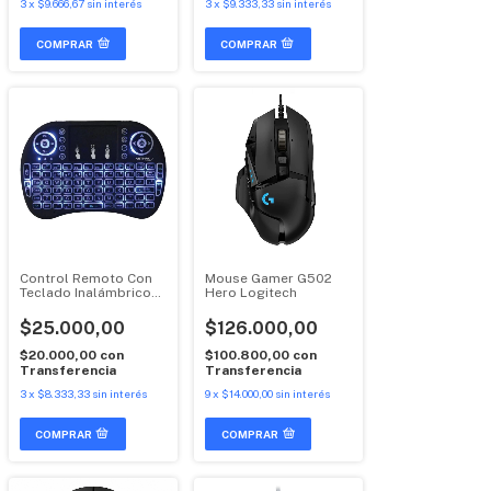
3
x
$9.666,67
sin interés
3
x
$9.333,33
sin interés
COMPRAR
Control Remoto Con
Mouse Gamer G502
Teclado Inalámbrico
Hero Logitech
Smart TV Universal
$25.000,00
$126.000,00
$20.000,00
con
$100.800,00
con
Transferencia
Transferencia
3
x
$8.333,33
sin interés
9
x
$14.000,00
sin interés
COMPRAR