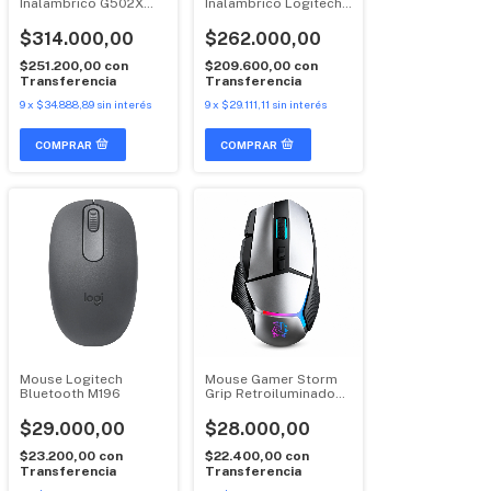
Inalambrico G502X
Inalambrico Logitech
Plus Gaming Logitech
G Pro 2
$314.000,00
$262.000,00
$251.200,00
con
$209.600,00
con
Transferencia
Transferencia
9
x
$34.888,89
sin interés
9
x
$29.111,11
sin interés
Mouse Logitech
Mouse Gamer Storm
Bluetooth M196
Grip Retroiluminado
Raptor
$29.000,00
$28.000,00
$23.200,00
con
$22.400,00
con
Transferencia
Transferencia