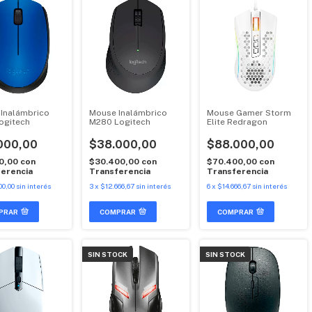
Inalámbrico
Mouse Inalámbrico
Mouse Gamer Storm
ogitech
M280 Logitech
Elite Redragon
000,00
$38.000,00
$88.000,00
00,00
con
$30.400,00
con
$70.400,00
con
erencia
Transferencia
Transferencia
00,00
sin interés
3
x
$12.666,67
sin interés
6
x
$14.666,67
sin interés
PRAR
COMPRAR
COMPRAR
SIN STOCK
SIN STOCK