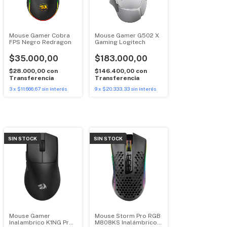
Mouse Gamer Cobra
Mouse Gamer G502 X
FPS Negro Redragon
Gaming Logitech
$35.000,00
$183.000,00
$28.000,00
con
$146.400,00
con
Transferencia
Transferencia
3
x
$11.666,67
sin interés
9
x
$20.333,33
sin interés
SIN STOCK
SIN STOCK
Mouse Gamer
Mouse Storm Pro RGB
Inalambrico K1NG Pro
M808KS Inalámbrico