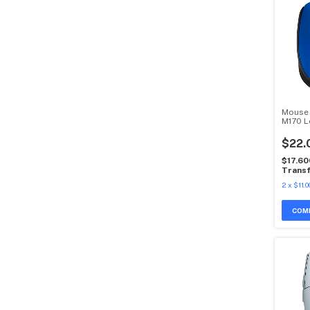
Mouse 
M170 L
$22.
$17.6
Transf
2
x
$11.0
COM