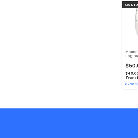
SIN ST
Mouse
Logite
$50.
$40.0
Transf
6
x
$8.3