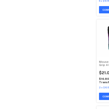
6
x
$10.1
Mouse
Grip 4
Dpi 7 
$21.
$16.8
Transf
2
x
$10.5