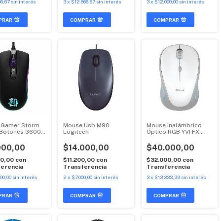
66,67
sin interés
3
x
$12.666,67
sin interés
3
x
$12.000,00
sin interés
 Gamer Storm
Mouse Usb M90
Mouse Inalámbrico
 Botones 3600
Logitech
Óptico RGB YVI FX
Colores Raptor
Trust
000,00
$14.000,00
$40.000,00
00,00
con
$11.200,00
con
$32.000,00
con
erencia
Transferencia
Transferencia
00,00
sin interés
2
x
$7.000,00
sin interés
3
x
$13.333,33
sin interés