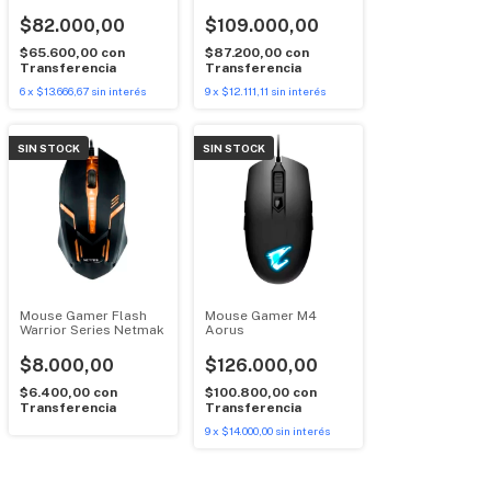
1K M916 Redragon
Redragon
$82.000,00
$109.000,00
$65.600,00
con
$87.200,00
con
Transferencia
Transferencia
6
x
$13.666,67
sin interés
9
x
$12.111,11
sin interés
SIN STOCK
SIN STOCK
Mouse Gamer Flash
Mouse Gamer M4
Warrior Series Netmak
Aorus
$8.000,00
$126.000,00
$6.400,00
con
$100.800,00
con
Transferencia
Transferencia
9
x
$14.000,00
sin interés