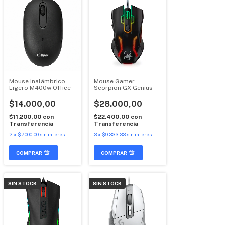
Mouse Inalámbrico
Mouse Gamer
Ligero M400w Office
Scorpion GX Genius
$14.000,00
$28.000,00
$11.200,00
con
$22.400,00
con
Transferencia
Transferencia
2
x
$7.000,00
sin interés
3
x
$9.333,33
sin interés
SIN STOCK
SIN STOCK