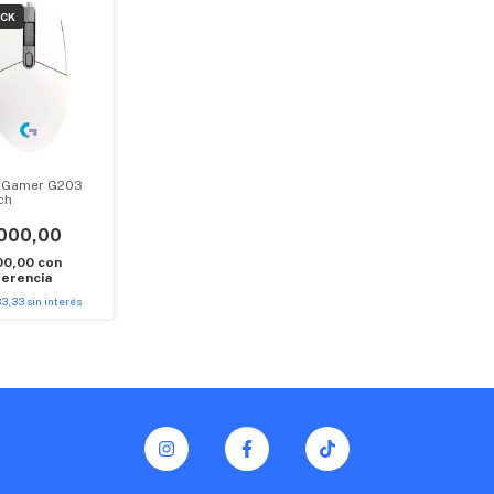
OCK
 Gamer G203
ch
000,00
00,00
con
erencia
33,33
sin interés