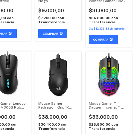
ffice
Noga
Wonder Gamer Tipo-c
Netmak
00,00
$9.000,00
$31.000,00
0,00
con
$7.200,00
con
$24.800,00
con
erencia
Transferencia
Transferencia
3
x
$10.333,33
sin interés
COMPRAR
 Gamer Lenovo
Mouse Gamer
Mouse Gamer T-
n M300S Rgb
Redragon K1ng 1K
Dagger Imperial T-
M724
TGM310
000,00
$38.000,00
$36.000,00
00,00
con
$30.400,00
con
$28.800,00
con
erencia
Transferencia
Transferencia