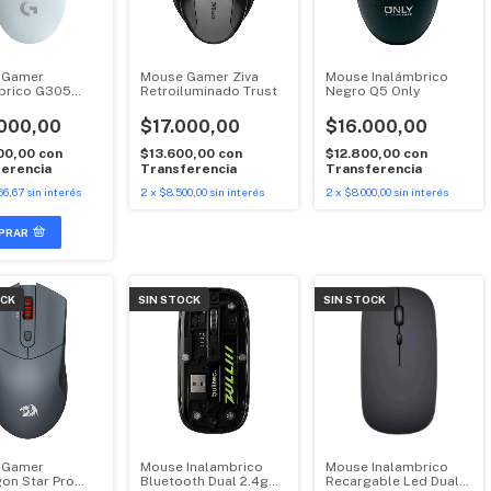
 Gamer
Mouse Gamer Ziva
Mouse Inalámbrico
brico G305
Retroiluminado Trust
Negro Q5 Only
ch
000,00
$17.000,00
$16.000,00
00,00
con
$13.600,00
con
$12.800,00
con
erencia
Transferencia
Transferencia
66,67
sin interés
2
x
$8.500,00
sin interés
2
x
$8.000,00
sin interés
PRAR
OCK
SIN STOCK
SIN STOCK
 Gamer
Mouse Inalambrico
Mouse Inalambrico
on Star Pro
Bluetooth Dual 2.4g
Recargable Led Dual