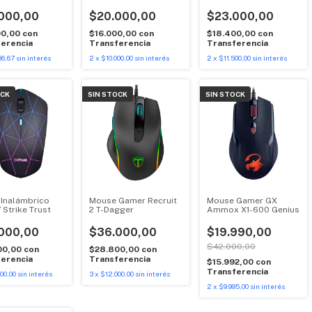
B-Pro
usb Magnetico MA200
Bluetooth y Wifi
brico
Bulltec
Receptor Usb Portatil
000,00
$20.000,00
$23.000,00
00,00
con
$16.000,00
con
$18.400,00
con
erencia
Transferencia
Transferencia
66,67
sin interés
2
x
$10.000,00
sin interés
2
x
$11.500,00
sin interés
OCK
SIN STOCK
SIN STOCK
Inalámbrico
Mouse Gamer Recruit
Mouse Gamer GX
 Strike Trust
2 T-Dagger
Ammox X1-600 Genius
000,00
$36.000,00
$19.990,00
$42.000,00
00,00
con
$28.800,00
con
erencia
Transferencia
$15.992,00
con
Transferencia
00,00
sin interés
3
x
$12.000,00
sin interés
2
x
$9.995,00
sin interés