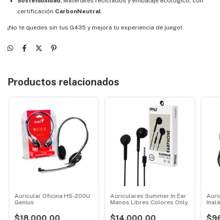
Sostenibilidad:
Materiales reciclados y embalaje ecológico, con
certificación
CarbonNeutral
.
¡No te quedes sin tus G435 y mejorá tu experiencia de juego!
Productos relacionados
Auricular Oficina HS-200U
Auriculares Summer In Ear
Auri
Genius
Manos Libres Colores Only
Inal
Fox
$18.000,00
$14.000,00
$9