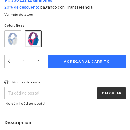
9
x
$30.222,22
sin interés
20% de descuento
pagando con Transferencia
Ver más detalles
Color:
Rosa
Entregas para el CP:
CAMBIAR CP
Medios de envío
CALCULAR
No sé mi código postal
Descripción