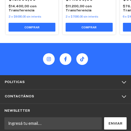
$14.400,00
con
$11.200,00
con
$76
Transferencia
Transferencia
Tran
2
x
$9.000,00
sin interés
2
x
$7.000,00
sin interés
6
x
$1
COMPRAR
POLITICAS
CONTACTÁNOS
NEWSLETTER