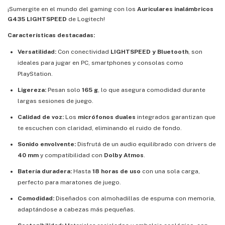
¡Sumergite en el mundo del gaming con los
Auriculares inalámbricos
G435 LIGHTSPEED
de Logitech!
Características destacadas:
Versatilidad:
Con conectividad
LIGHTSPEED y Bluetooth
, son
ideales para jugar en PC, smartphones y consolas como
PlayStation.
Ligereza:
Pesan solo
165 g
, lo que asegura comodidad durante
largas sesiones de juego.
Calidad de voz:
Los
micrófonos duales
integrados garantizan que
te escuchen con claridad, eliminando el ruido de fondo.
Sonido envolvente:
Disfrutá de un audio equilibrado con drivers de
40 mm
y compatibilidad con
Dolby Atmos
.
Batería duradera:
Hasta
18 horas de uso
con una sola carga,
perfecto para maratones de juego.
Comodidad:
Diseñados con almohadillas de espuma con memoria,
adaptándose a cabezas más pequeñas.