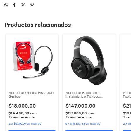
Productos relacionados
Auricular Oficina HS-200U
Auricular Bluetooth
Auri
Genius
Inalámbrico Foxbox
Fox
Eternal
$18.000,00
$147.000,00
$21
$14.400,00
con
$117.600,00
con
$16
Transferencia
Transferencia
Tran
2
x
$9.000,00
sin interés
9
x
$16.333,33
sin interés
2
x
$1