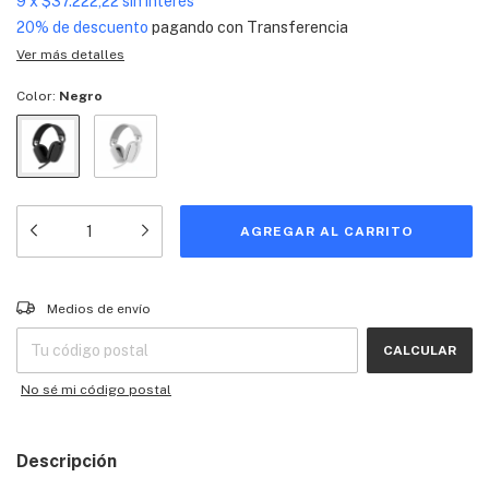
9
x
$37.222,22
sin interés
20% de descuento
pagando con Transferencia
Ver más detalles
Color:
Negro
Entregas para el CP:
CAMBIAR CP
Medios de envío
CALCULAR
No sé mi código postal
Descripción