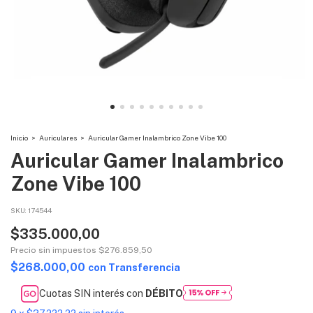
Inicio
>
Auriculares
>
Auricular Gamer Inalambrico Zone Vibe 100
Auricular Gamer Inalambrico
Zone Vibe 100
SKU:
174544
$335.000,00
Precio sin impuestos
$276.859,50
$268.000,00
con
Transferencia
Cuotas SIN interés con
DÉBITO