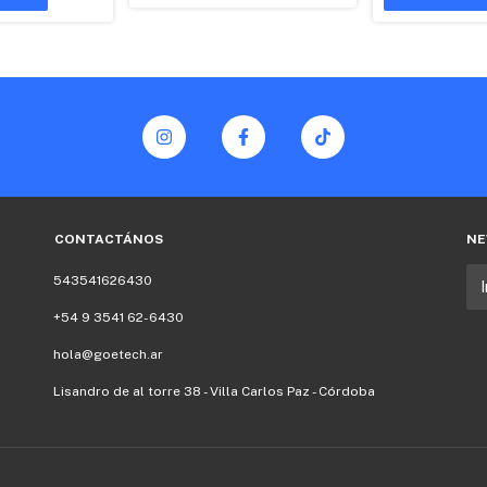
CONTACTÁNOS
NE
543541626430
+54 9 3541 62-6430
hola@goetech.ar
Lisandro de al torre 38 - Villa Carlos Paz - Córdoba