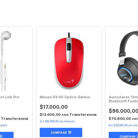
st Link Pro
Mouse DX-110 Óptico Genius
Auriculares Tem
Bluetooth Foxb
$17.000,00
$96.000,0
$13.600,00
con
Transferencia
n
Transferencia
$76.800,00
co
2
x
$8.500,00
sin interés
terés
6
x
$16.000,00
sin int
COMPRAR
COMPRAR