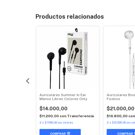
Productos relacionados
ha Kids Mod77
Auriculares Summer In Ear
Auriculares Boo
Manos Libres Colores Only
Foxbox
$14.000,00
$21.000,00
0
$11.200,00
con
Transferencia
$16.800,00
co
n
Transferencia
2
x
$7.000,00
sin interés
2
x
$10.500,00
sin in
terés
COMPRAR
COMPRAR