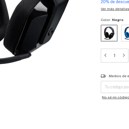
20% de descu
Ver más detalle
Color:
Negro
Entregas para el
Medios de 
No sé mi códig