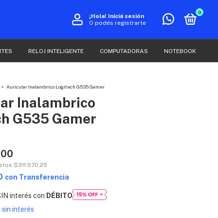
0
¡Hola!
Iniciá sesión
O podés registrarte
RTES
RELOJ INTELIGENTE
COMPUTADORAS
NOTEBOOK
>
Auricular Inalambrico Logitech G535 Gamer
ar Inalambrico
ch G535 Gamer
,00
estos
$311.570,25
00
con
Transferencia
IN interés con
DÉBITO
9
sin interés