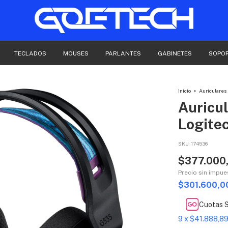
TECLADOS
MOUSES
PARLANTES
GABINETES
SOPO
Inicio
>
Auriculares
Auricul
Logite
SKU:
174536
$377.000
Precio sin impu
$301.600,
Cuotas S
9
x
$41.888,8