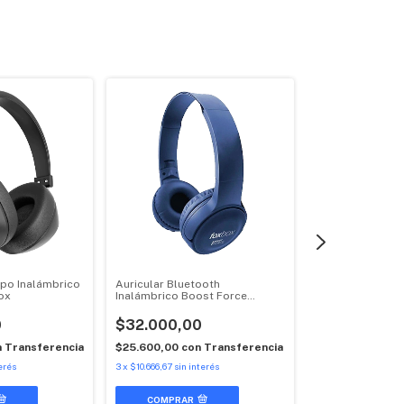
po Inalámbrico
Auricular Bluetooth
Auricular Bluet
ox
Inalámbrico Boost Force
Inalámbrico Fox
Foxbox
0
$32.000,00
$147.000,0
n
Transferencia
$25.600,00
con
Transferencia
$117.600,00
con
erés
3
x
$10.666,67
sin interés
9
x
$16.333,33
sin in
COMPRAR