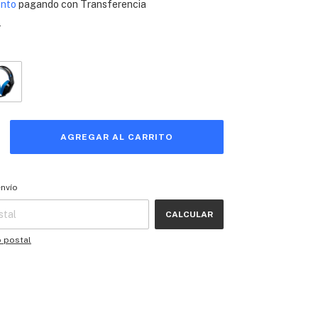
ento
pagando con Transferencia
s
 CP:
CAMBIAR CP
envío
CALCULAR
o postal