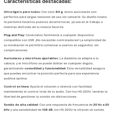
Características destacadas:
Ultra ligero para todos:
Con solo
84 g
, estos auriculares son
perfectos para largas sesiones de uso sin cansarte. Su diseño liviano
te permitirá llevarlos puestos durante horas, ya sea en el trabajo o
mientras disfrutás de tu música favorita.
Plug and Play:
Conectalos fácilmente a cualquier dispositivo
compatible con USB. ¡No necesitás controladores! La simplicidad de
su instalación te permitirá comenzar a usarlos en segundos, sin
complicaciones.
Auriculares y micrófono ajustables:
La diadema se adapta a tu
cabeza, y el micrófono se puede doblar en cualquier ángulo,
garantizando
comodidad y funcionalidad
. Esta versatilidad asegura
que puedas encontrar la posición perfecta para una experiencia
auditiva óptima.
Control en línea:
Ajustá el volumen o silenciá con facilidad,
manteniendo el control total de tu audio. Con los HS-220U, tendrás la
libertad de gestionar tu sonido sin distracciones.
Sonido de alta calidad:
Con una respuesta de frecuencia de
20 Hz a 20
kHz
y una sensibilidad de
108 dB
, los HS-220U te ofrecen un sonido