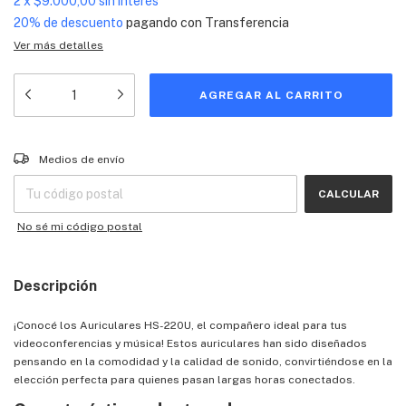
2
x
$9.000,00
sin interés
20% de descuento
pagando con Transferencia
Ver más detalles
Entregas para el CP:
CAMBIAR CP
Medios de envío
CALCULAR
No sé mi código postal
Descripción
¡Conocé los Auriculares HS-220U, el compañero ideal para tus
videoconferencias y música! Estos auriculares han sido diseñados
pensando en la comodidad y la calidad de sonido, convirtiéndose en la
elección perfecta para quienes pasan largas horas conectados.