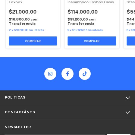
Foxbox
Inalámbrico Foxbox Oasis
Stan
$21.000,00
$114.000,00
$5
$16.800,00
con
$91.200,00
con
$44
Transferencia
Transferencia
Tran
2
x
$10.500,00
sin interés
9
x
$12.666,67
sin interés
6
x
$9
COMPRAR
COMPRAR
POLITICAS
CONTACTÁNOS
NEWSLETTER