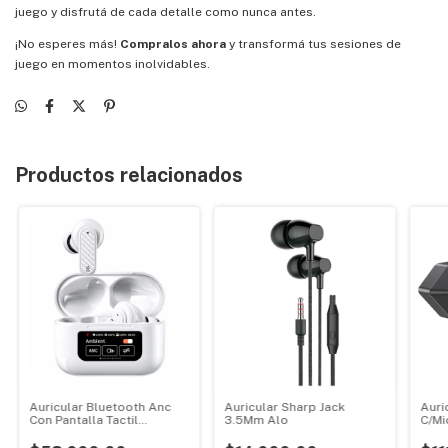
juego y disfrutá de cada detalle como nunca antes.
¡No esperes más!
Compralos ahora
y transformá tus sesiones de
juego en momentos inolvidables.
Productos relacionados
Auricular Bluetooth Anc
Auricular Sharp Jack
Auri
Con Pantalla Tactil
3.5Mm Alo
C/Mi
Inteligente Netmak
Inte
Blue