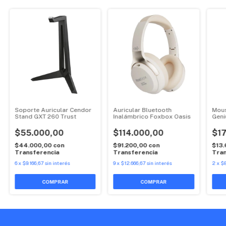
Soporte Auricular Cendor
Auricular Bluetooth
Mous
Stand GXT 260 Trust
Inalámbrico Foxbox Oasis
Geni
$55.000,00
$114.000,00
$17
$44.000,00
con
$91.200,00
con
$13
Transferencia
Transferencia
Tran
6
x
$9.166,67
sin interés
9
x
$12.666,67
sin interés
2
x
$8
COMPRAR