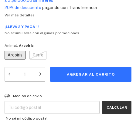
2
x
$8.000,00
sin interés
20% de descuento
pagando con Transferencia
Ver más detalles
¡LLEVÁ 2 Y PAGÁ 1!
No acumulable con algunas promociones
Animal:
Arcoiris
Arcoiris
Perro
Entregas para el CP:
CAMBIAR CP
Medios de envío
CALCULAR
No sé mi código postal