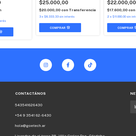
0
$25.000,00
$22.000,00
n
$20.000,00
con
Transferencia
$17.600,00
con
3
x
$8.333,33
sin interés
2
x
$11.000,00
sin in
terés
CONTACTÁNOS
NE
543541626430
+54 9 3541 62-6430
hola@goetech.ar