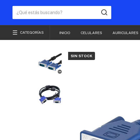
CATEGORÍAS
INICIO
CELULARES
AURICULARES
SIN STOCK