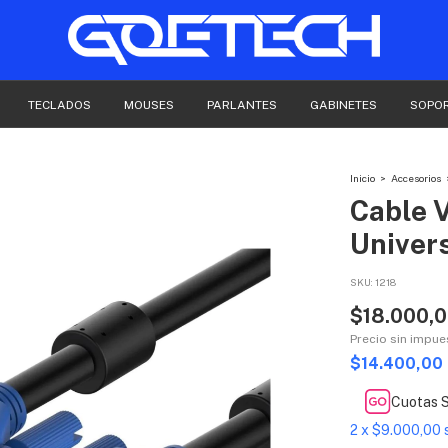
TECLADOS
MOUSES
PARLANTES
GABINETES
SOPO
Inicio
>
Accesorios
Cable 
Univer
SKU:
1218
$18.000,
Precio sin impu
$14.400,00
Cuotas S
2
x
$9.000,00