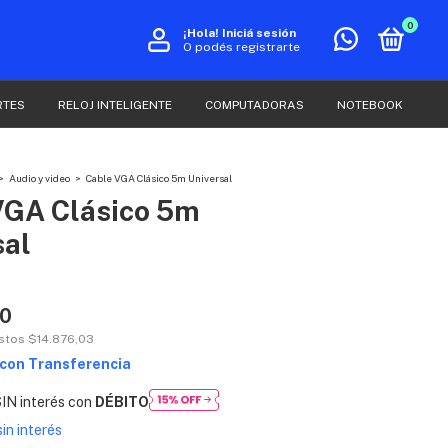
0
¡Hola!
Iniciá sesión
O podés registrarte
RTES
RELOJ INTELIGENTE
COMPUTADORAS
NOTEBOOK
>
Audio y video
>
Cable VGA Clásico 5m Universal
VGA Clásico 5m
sal
00
estos
$14.876,03
con
Transferencia
IN interés con
DÉBITO
sin interés