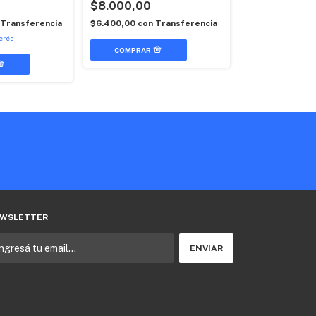
$8.000,00
$14.000,00
Transferencia
$6.400,00
con
Transferencia
$11.200,00
con
terés
2
x
$7.000,00
sin int
WSLETTER