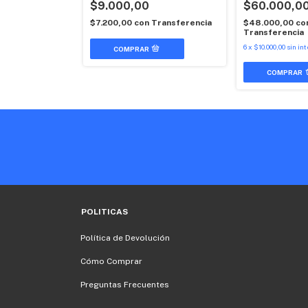
$9.000,00
$60.000,0
Transferencia
$7.200,00
con
Transferencia
$48.000,00
co
Transferencia
6
x
$10.000,00
sin in
POLITICAS
Política de Devolución
Cómo Comprar
Preguntas Frecuentes