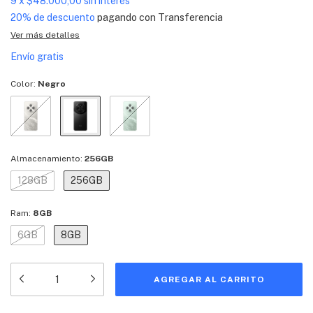
9
x
$48.000,00
sin interés
20% de descuento
pagando con Transferencia
Ver más detalles
Envío gratis
Color:
Negro
Almacenamiento:
256GB
128GB
256GB
Ram:
8GB
6GB
8GB