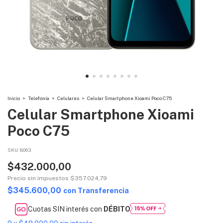
Inicio
>
Telefonía
>
Celulares
>
Celular Smartphone Xioami Poco C75
Celular Smartphone Xioami
Poco C75
SKU:
8063
$432.000,00
Precio sin impuestos
$357.024,79
$345.600,00
con
Transferencia
Cuotas SIN interés con
DÉBITO