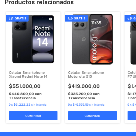
Productos relacionados
GRATIS
GRATIS
G
Celular Smartphone
Celular Smartphone
Celu
Xiaomi Redmi Note 14
Motorola G15
F7 U
$551.000,00
$419.000,00
$1.
$440.800,00
con
$335.200,00
con
$1.1
Transferencia
Transferencia
Tran
9
x
$61.222,22
sin interés
9
x
$46.555,56
sin interés
9
x
$1
COMPRAR
COMPRAR