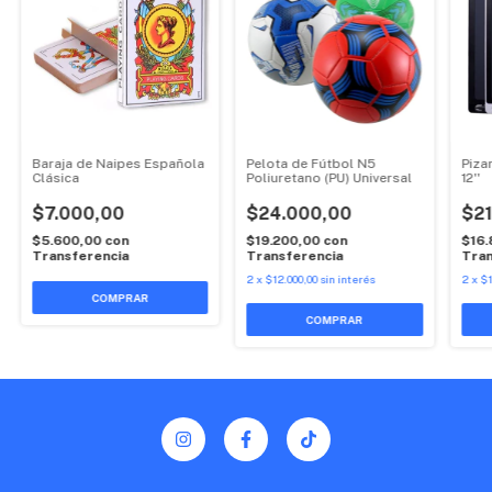
Baraja de Naipes Española
Pelota de Fútbol N5
Piza
Clásica
Poliuretano (PU) Universal
12''
$7.000,00
$24.000,00
$21
$5.600,00
con
$19.200,00
con
$16
Transferencia
Transferencia
Tran
2
x
$12.000,00
sin interés
2
x
$1