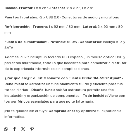
Bahías:
-
Frontal:
1 x 5.25" -
Internas:
2 x 3.5", 1 x 2.5"
Puertos frontales:
- 2 x USB 2.0 - Conectores de audio y micrófono
Refrigeración:
-
Trasera:
1 x 92 mm / 80 mm -
Lateral:
2 x 92 mm / 80
mm
Fuente de alimentación:
-
Potencia:
600W -
Conectores:
Incluye ATX y
SATA
Además, el kit incluye un teclado USB español, un mouse óptico USB y
parlantes multimedia, todo lo que necesitas para comenzar a disfrutar
de tu experiencia informática sin complicaciones.
¿Por qué elegir el Kit Gabinete con Fuente 600w CM-5907 iQual?
-
Rendimiento:
Garantiza un funcionamiento fluido y eficiente para tus
tareas diarias. -
Diseño funcional:
Su estructura permite una fácil
instalación y organización de componentes. -
Todo incluido:
Viene con
los periféricos esenciales para que no te falte nada.
¡No te quedes sin el tuyo!
Compralo ahora
y optimizá tu experiencia
informática.