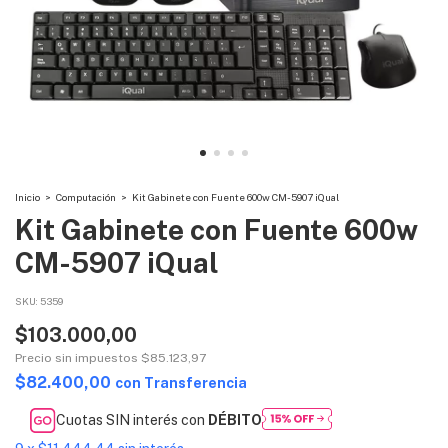
Inicio
>
Computación
>
Kit Gabinete con Fuente 600w CM-5907 iQual
Kit Gabinete con Fuente 600w
CM-5907 iQual
SKU:
5359
$103.000,00
Precio sin impuestos
$85.123,97
$82.400,00
con
Transferencia
Cuotas SIN interés con
DÉBITO