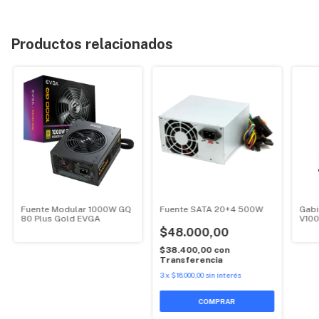
Productos relacionados
Fuente Modular 1000W GQ
Fuente SATA 20+4 500W
Gabi
80 Plus Gold EVGA
V100
$48.000,00
$38.400,00
con
Transferencia
3
x
$16.000,00
sin interés