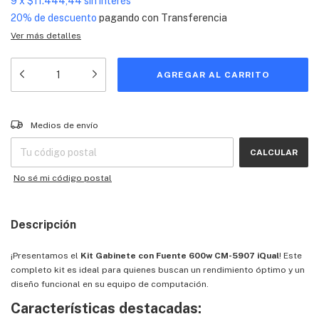
9
x
$11.444,44
sin interés
20% de descuento
pagando con Transferencia
Ver más detalles
Entregas para el CP:
CAMBIAR CP
Medios de envío
CALCULAR
No sé mi código postal
Descripción
¡Presentamos el
Kit Gabinete con Fuente 600w CM-5907 iQual
! Este
completo kit es ideal para quienes buscan un rendimiento óptimo y un
diseño funcional en su equipo de computación.
Características destacadas: