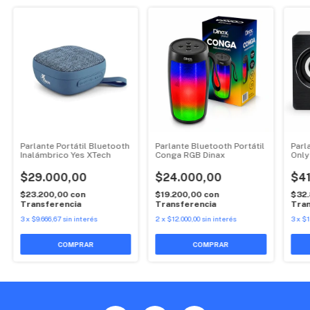
Parlante Portátil Bluetooth
Parlante Bluetooth Portátil
Parl
Inalámbrico Yes XTech
Conga RGB Dinax
Only
$29.000,00
$24.000,00
$41
$23.200,00
con
$19.200,00
con
$32
Transferencia
Transferencia
Tran
3
x
$9.666,67
sin interés
2
x
$12.000,00
sin interés
3
x
$1