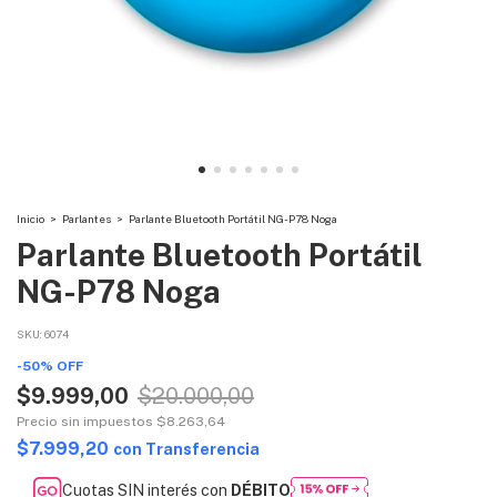
Inicio
>
Parlantes
>
Parlante Bluetooth Portátil NG-P78 Noga
Parlante Bluetooth Portátil
NG-P78 Noga
SKU:
6074
-
50
%
OFF
$9.999,00
$20.000,00
Precio sin impuestos
$8.263,64
$7.999,20
con
Transferencia
Cuotas SIN interés con
DÉBITO