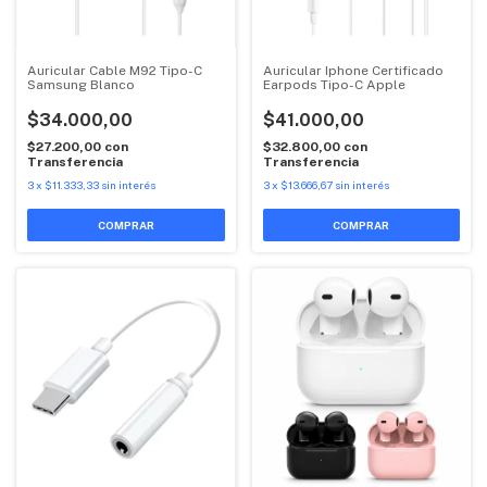
Auricular Cable M92 Tipo-C
Auricular Iphone Certificado
Samsung Blanco
Earpods Tipo-C Apple
$34.000,00
$41.000,00
$27.200,00
con
$32.800,00
con
Transferencia
Transferencia
3
x
$11.333,33
sin interés
3
x
$13.666,67
sin interés