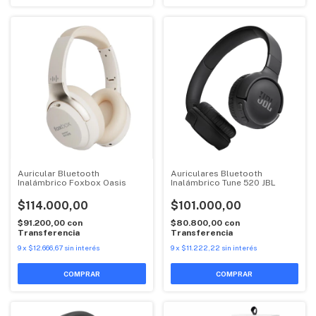
Auricular Bluetooth
Auriculares Bluetooth
Inalámbrico Foxbox Oasis
Inalámbrico Tune 520 JBL
$114.000,00
$101.000,00
$91.200,00
con
$80.800,00
con
Transferencia
Transferencia
9
x
$12.666,67
sin interés
9
x
$11.222,22
sin interés
COMPRAR
COMPRAR